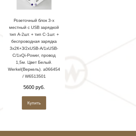
Розеточный блок 3-х
местный с USB зарядкой
тип А-2шт. + тип C-1шт. +
беспроводная зарядка
3х2К+З/2хUSB-A/1хUSB-
С/1хQi-Power, провод
1,5м. Цвет Белый.
Werkel(Веркель). a066454
/ W6513501
5600 руб.
Купить