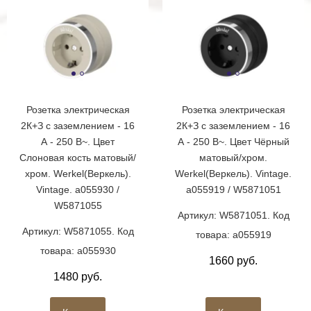
Розетка электрическая
Розетка электрическая
2К+З с заземлением - 16
2К+З с заземлением - 16
А - 250 В~. Цвет
А - 250 В~. Цвет Чёрный
Слоновая кость матовый/
матовый/хром.
хром. Werkel(Веркель).
Werkel(Веркель). Vintage.
Vintage. a055930 /
a055919 / W5871051
W5871055
Артикул: W5871051. Код
Артикул: W5871055. Код
товара: a055919
товара: a055930
1660 руб.
1480 руб.