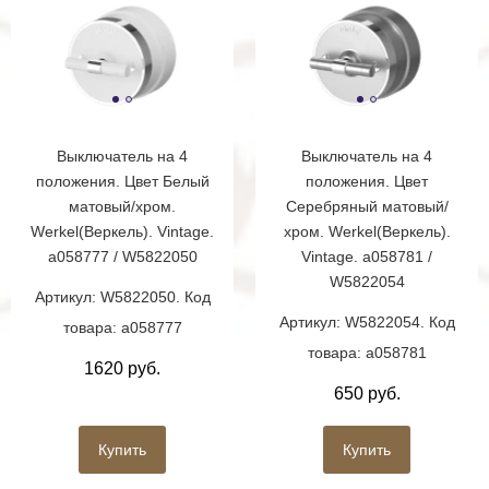
Выключатель на 4
Выключатель на 4
положения. Цвет Белый
положения. Цвет
матовый/хром.
Серебряный матовый/
Werkel(Веркель). Vintage.
хром. Werkel(Веркель).
a058777 / W5822050
Vintage. a058781 /
W5822054
Артикул: W5822050. Код
Артикул: W5822054. Код
товара: a058777
товара: a058781
1620 руб.
650 руб.
Купить
Купить