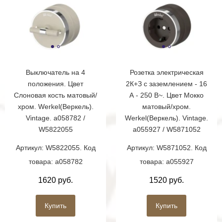
Выключатель на 4
Розетка электрическая
положения. Цвет
2К+З с заземлением - 16
Слоновая кость матовый/
А - 250 В~. Цвет Мокко
хром. Werkel(Веркель).
матовый/хром.
Vintage. a058782 /
Werkel(Веркель). Vintage.
W5822055
a055927 / W5871052
Артикул: W5822055. Код
Артикул: W5871052. Код
товара: a058782
товара: a055927
1620 руб.
1520 руб.
Купить
Купить