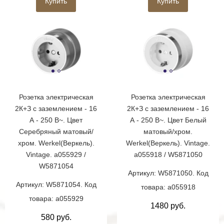
Купить
Купить
Розетка электрическая
Розетка электрическая
2К+З с заземлением - 16
2К+З с заземлением - 16
А - 250 В~. Цвет
А - 250 В~. Цвет Белый
Серебряный матовый/
матовый/хром.
хром. Werkel(Веркель).
Werkel(Веркель). Vintage.
Vintage. a055929 /
a055918 / W5871050
W5871054
Артикул: W5871050. Код
Артикул: W5871054. Код
товара: a055918
товара: a055929
1480 руб.
580 руб.