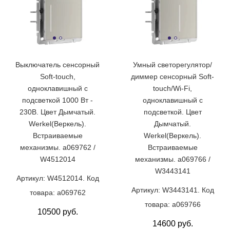
Выключатель сенсорный
Умный светорегулятор/
Soft-touch,
диммер сенсорный Soft-
одноклавишный с
touch/Wi-Fi,
подсветкой 1000 Вт -
одноклавишный с
230В. Цвет Дымчатый.
подсветкой. Цвет
Werkel(Веркель).
Дымчатый.
Встраиваемые
Werkel(Веркель).
механизмы. a069762 /
Встраиваемые
W4512014
механизмы. a069766 /
W3443141
Артикул: W4512014. Код
Артикул: W3443141. Код
товара: a069762
товара: a069766
10500 руб.
14600 руб.