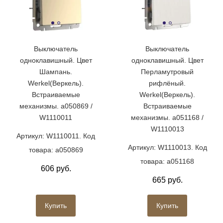
Выключатель
Выключатель
одноклавишный. Цвет
одноклавишный. Цвет
Шампань.
Перламутровый
Werkel(Веркель).
рифлёный.
Встраиваемые
Werkel(Веркель).
механизмы. a050869 /
Встраиваемые
W1110011
механизмы. a051168 /
W1110013
Артикул: W1110011. Код
Артикул: W1110013. Код
товара: a050869
товара: a051168
606 руб.
665 руб.
Купить
Купить