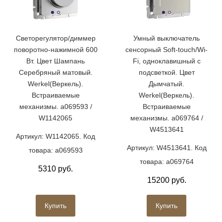
Светорегулятор/диммер
Умный выключатель
поворотно-нажимной 600
сенсорный Soft-touch/Wi-
Вт. Цвет Шампань
Fi, одноклавишный с
Серебряный матовый.
подсветкой. Цвет
Werkel(Веркель).
Дымчатый.
Встраиваемые
Werkel(Веркель).
механизмы. a069593 /
Встраиваемые
W1142065
механизмы. a069764 /
W4513641
Артикул: W1142065. Код
Артикул: W4513641. Код
товара: a069593
товара: a069764
5310 руб.
15200 руб.
Купить
Купить