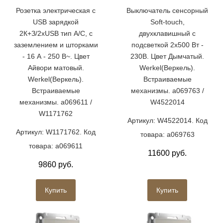
Розетка электрическая с
Выключатель сенсорный
USB зарядкой
Soft-touch,
2К+З/2хUSB тип А/C, с
двухклавишный с
заземлением и шторками
подсветкой 2х500 Вт -
- 16 А - 250 В~. Цвет
230В. Цвет Дымчатый.
Айвори матовый.
Werkel(Веркель).
Werkel(Веркель).
Встраиваемые
Встраиваемые
механизмы. a069763 /
механизмы. a069611 /
W4522014
W1171762
Артикул: W4522014. Код
Артикул: W1171762. Код
товара: a069763
товара: a069611
11600 руб.
9860 руб.
Купить
Купить