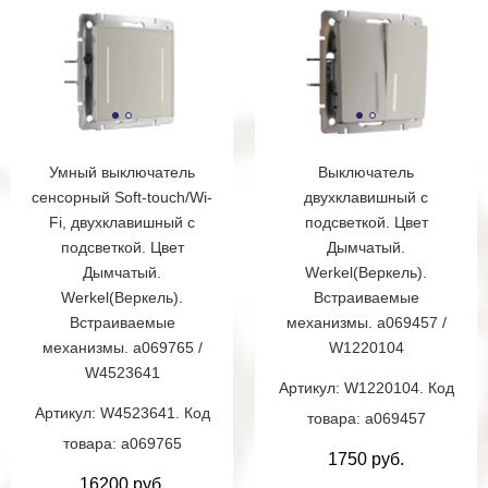
Умный выключатель
Выключатель
сенсорный Soft-touch/Wi-
двухклавишный с
Fi, двухклавишный с
подсветкой. Цвет
подсветкой. Цвет
Дымчатый.
Дымчатый.
Werkel(Веркель).
Werkel(Веркель).
Встраиваемые
Встраиваемые
механизмы. a069457 /
механизмы. a069765 /
W1220104
W4523641
Артикул: W1220104. Код
Артикул: W4523641. Код
товара: a069457
товара: a069765
1750 руб.
16200 руб.