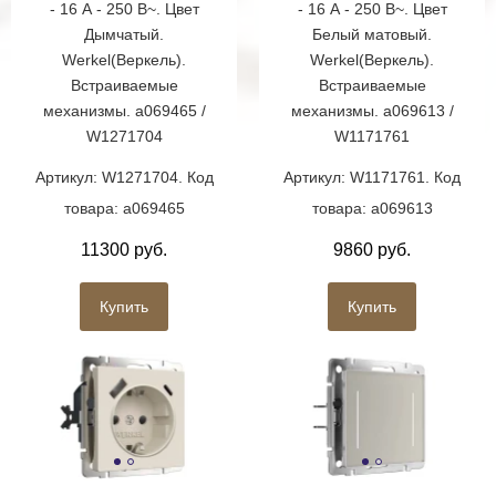
- 16 А - 250 В~. Цвет
- 16 А - 250 В~. Цвет
Дымчатый.
Белый матовый.
Werkel(Веркель).
Werkel(Веркель).
Встраиваемые
Встраиваемые
механизмы. a069465 /
механизмы. a069613 /
W1271704
W1171761
Артикул: W1271704. Код
Артикул: W1171761. Код
товара: a069465
товара: a069613
11300 руб.
9860 руб.
Купить
Купить