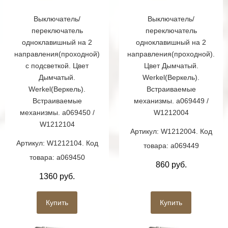
Выключатель/
Выключатель/
переключатель
переключатель
одноклавишный на 2
одноклавишный на 2
направления(проходной)
направления(проходной).
с подсветкой. Цвет
Цвет Дымчатый.
Дымчатый.
Werkel(Веркель).
Werkel(Веркель).
Встраиваемые
Встраиваемые
механизмы. a069449 /
механизмы. a069450 /
W1212004
W1212104
Артикул: W1212004. Код
Артикул: W1212104. Код
товара: a069449
товара: a069450
860 руб.
1360 руб.
Купить
Купить