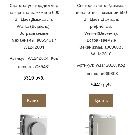
Светорегулятор/диммер
Светорегулятор/диммер
поворотно-нажимной 600
поворотно-нажимной 600
Вт. Цвет Дымчатый.
Вт. Цвет Шампань
Werkel(Веркель).
рифлёный.
Встраиваемые
Werkel(Веркель).
механизмы. a069461 /
Встраиваемые
W1242004
механизмы. a069603 /
W1142010
Артикул: W1242004. Код
Артикул: W1142010. Код
товара: a069461
товара: a069603
5310 руб.
5440 руб.
Купить
Купить