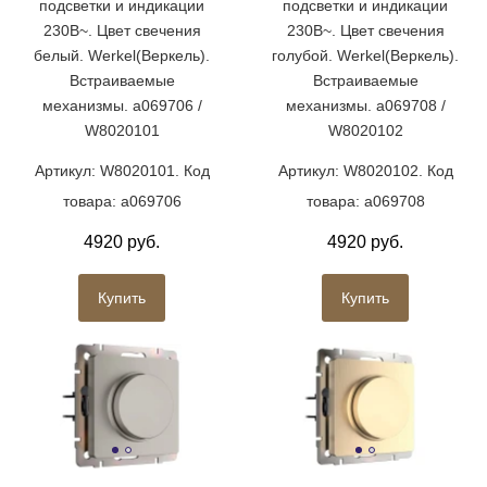
подсветки и индикации
подсветки и индикации
230В~. Цвет свечения
230В~. Цвет свечения
белый. Werkel(Веркель).
голубой. Werkel(Веркель).
Встраиваемые
Встраиваемые
механизмы. a069706 /
механизмы. a069708 /
W8020101
W8020102
Артикул: W8020101. Код
Артикул: W8020102. Код
товара: a069706
товара: a069708
4920 руб.
4920 руб.
Купить
Купить