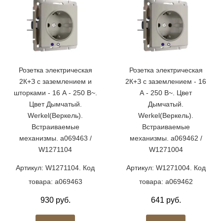
Розетка электрическая
Розетка электрическая
2К+З с заземлением и
2К+З с заземлением - 16
шторками - 16 А - 250 В~.
А - 250 В~. Цвет
Цвет Дымчатый.
Дымчатый.
Werkel(Веркель).
Werkel(Веркель).
Встраиваемые
Встраиваемые
механизмы. a069463 /
механизмы. a069462 /
W1271104
W1271004
Артикул: W1271104. Код
Артикул: W1271004. Код
товара: a069463
товара: a069462
930 руб.
641 руб.