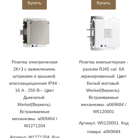
Купить
Купить
Розетка электрическая
Розетка компьютерная -
2К+З с заземлением,
разъём RJ45 cat. 6A
шторками и крышкой,
экранированный. Цвет
влагозащищенная IP44 -
Белый матовый.
16 А - 250 В~. Цвет
Werkel(Веркель).
Дымчатый.
Встраиваемые
Werkel(Веркель).
механизмы. a069684 /
Встраиваемые
W5120001
механизмы. a069464 /
Артикул: W5120001. Код
W1271204
товара: a069684
Артикул: W1271204. Код