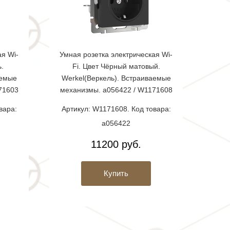
ая Wi-
Умная розетка электрическая Wi-
ь.
Fi. Цвет Чёрный матовый.
аемые
Werkel(Веркель). Встраиваемые
71603
механизмы. a056422 / W1171608
вара:
Артикул: W1171608. Код товара:
a056422
11200 руб.
Купить