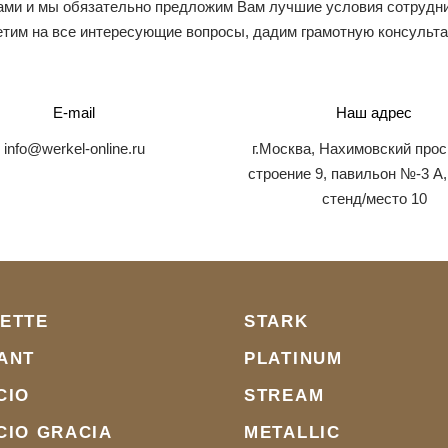
ами и мы обязательно предложим Вам лучшие условия сотрудни
тим на все интересующие вопросы, дадим грамотную консульт
E-mail
Наш адрес
info@werkel-online.ru
г.Москва, Нахимовский прос
строение 9, павильон №-3 А,
стенд/место 10
ETTE
STARK
ANT
PLATINUM
CIO
STREAM
CIO GRACIA
METALLIC