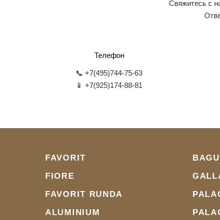
Свяжитесь с н
Отве
Телефон
📞 +7(495)744-75-63
📱 +7(925)174-88-81
FAVORIT
BAGU
FIORE
GALL
FAVORIT RUNDA
PALA
ALUMINIUM
PALA