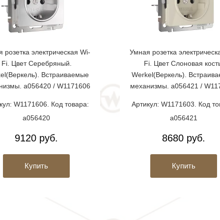
 розетка электрическая Wi-
Умная розетка электрическ
Fi. Цвет Серебряный.
Fi. Цвет Слоновая кост
el(Веркель). Встраиваемые
Werkel(Веркель). Встраив
низмы. a056420 / W1171606
механизмы. a056421 / W11
кул: W1171606. Код товара:
Артикул: W1171603. Код то
a056420
a056421
9120 руб.
8680 руб.
Купить
Купить