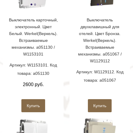
Выключатель карточный,
Выключатель
электронный. Цвет
двухклавишный для
Белый. Werkel(Веркель).
отелей. Цвет Бронза.
Встраиваемые
Werkel(Веркель).
механизмы. a051130 /
Встраиваемые
W1153101
механизмы. a051067 /
W1129112
Артикул: W1153101. Код
Артикул: W1129112. Код
товара: a051130
товара: a051067
2600 руб.
Купить
Купить