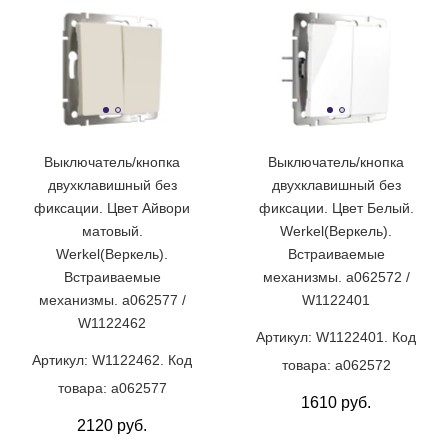
Выключатель/кнопка
Выключатель/кнопка
двухклавишный без
двухклавишный без
фиксации. Цвет Айвори
фиксации. Цвет Белый.
матовый.
Werkel(Веркель).
Werkel(Веркель).
Встраиваемые
Встраиваемые
механизмы. a062572 /
механизмы. a062577 /
W1122401
W1122462
Артикул: W1122401. Код
Артикул: W1122462. Код
товара: a062572
товара: a062577
1610 руб.
2120 руб.