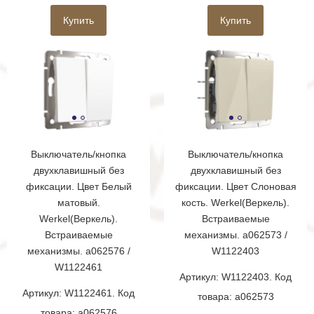
Купить
Купить
Выключатель/кнопка
Выключатель/кнопка
двухклавишный без
двухклавишный без
фиксации. Цвет Белый
фиксации. Цвет Слоновая
матовый.
кость. Werkel(Веркель).
Werkel(Веркель).
Встраиваемые
Встраиваемые
механизмы. a062573 /
механизмы. a062576 /
W1122403
W1122461
Артикул: W1122403. Код
Артикул: W1122461. Код
товара: a062573
товара: a062576