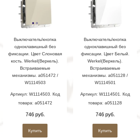
Выключатель/кнопка
Выключатель/кнопка
одноклавишный без
одноклавишный без
фиксации. Цвет Слоновая
фиксации. Цвет Белый.
кость. Werkel(Веркель).
Werkel(Веркель).
Встраиваемые
Встраиваемые
механизмы. a051472 /
механизмы. a051128 /
W1114503
W1114501
Артикул: W1114503. Код
Артикул: W1114501. Код
товара: a051472
товара: a051128
746 руб.
746 руб.
Купить
Купить