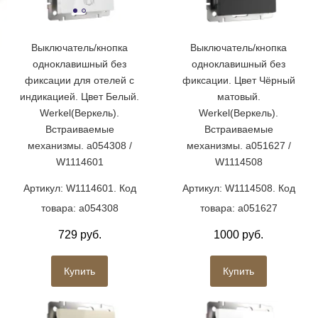
Выключатель/кнопка
Выключатель/кнопка
одноклавишный без
одноклавишный без
фиксации для отелей с
фиксации. Цвет Чёрный
индикацией. Цвет Белый.
матовый.
Werkel(Веркель).
Werkel(Веркель).
Встраиваемые
Встраиваемые
механизмы. a054308 /
механизмы. a051627 /
W1114601
W1114508
Артикул: W1114601. Код
Артикул: W1114508. Код
товара: a054308
товара: a051627
729 руб.
1000 руб.
Купить
Купить