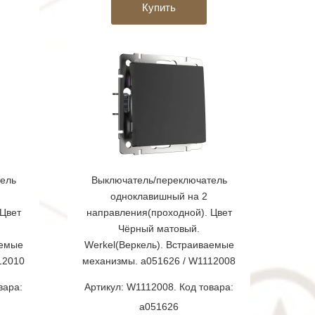
Купить
ель
Выключатель/переключатель
одноклавишный на 2
Цвет
направления(проходной). Цвет
Чёрный матовый.
аемые
Werkel(Веркель). Встраиваемые
12010
механизмы. a051626 / W1112008
вара:
Артикул: W1112008. Код товара:
a051626