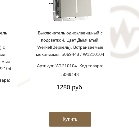
ель
Выключатель одноклавишный с
подсветкой. Цвет Дымчатый.
) с
Werkel(Веркель). Встраиваемые
ый.
механизмы. a069448 / W1210104
аемые
Артикул: W1210104. Код товара:
22104
a069448
вара:
1280 руб.
Купить