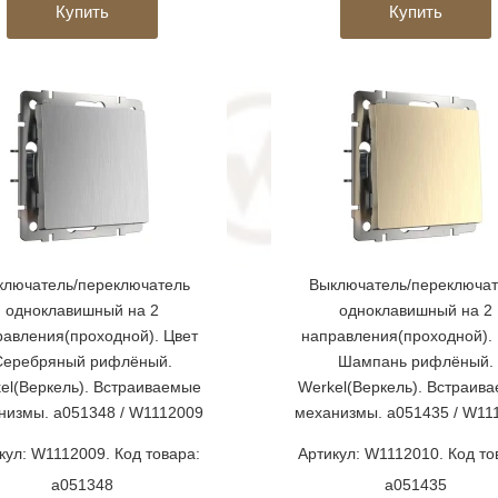
Купить
Купить
ключатель/переключатель
Выключатель/переключат
одноклавишный на 2
одноклавишный на 2
равления(проходной). Цвет
направления(проходной). 
Серебряный рифлёный.
Шампань рифлёный.
el(Веркель). Встраиваемые
Werkel(Веркель). Встраив
низмы. a051348 / W1112009
механизмы. a051435 / W11
кул: W1112009. Код товара:
Артикул: W1112010. Код то
a051348
a051435