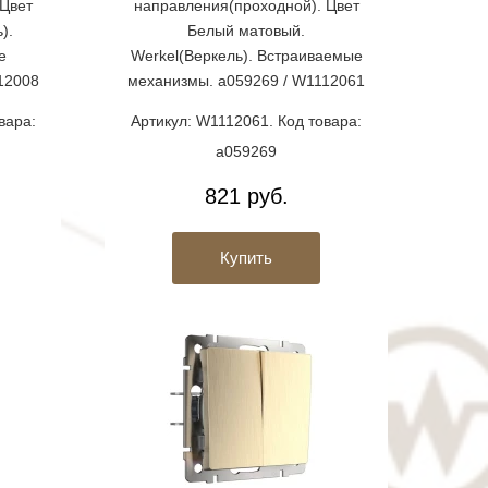
Цвет
направления(проходной). Цвет
).
Белый матовый.
е
Werkel(Веркель). Встраиваемые
12008
механизмы. a059269 / W1112061
вара:
Артикул: W1112061. Код товара:
a059269
821 руб.
Купить