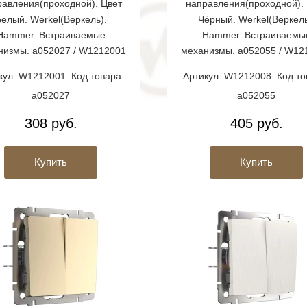
равления(проходной). Цвет
направления(проходной). 
елый. Werkel(Веркель).
Чёрный. Werkel(Веркель
Hammer. Встраиваемые
Hammer. Встраиваемы
низмы. a052027 / W1212001
механизмы. a052055 / W12
кул: W1212001. Код товара:
Артикул: W1212008. Код то
a052027
a052055
308 руб.
405 руб.
Купить
Купить