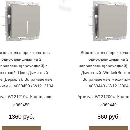
ключатель/переключатель
Выключатель/переключат
одноклавишный на 2
одноклавишный на 2
правления(проходной) с
направления(проходной). 
дсветкой. Цвет Дымчатый.
Дымчатый. Werkel(Веркел
el(Веркель). Встраиваемые
Встраиваемые механиз
низмы. a069450 / W1212104
a069449 / W1212004
кул: W1212104. Код товара:
Артикул: W1212004. Код то
a069450
a069449
1360 руб.
860 руб.