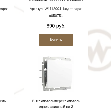
вара:
Артикул: W1112004. Код товара:
a050751
890 руб.
Купить
ель
Выключатель/переключатель
одноклавишный на 2