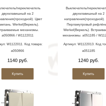
ключатель/переключатель
Выключатель/переключат
двухклавишный на 2
двухклавишный на 2
равления(проходной). Цвет
направления(проходной). 
мпань. Werkel(Веркель).
Перламутровый рифлён
траиваемые механизмы.
Werkel(Веркель). Встраив
a050866 / W1122011
механизмы. a051185 / W11
кул: W1122011. Код товара:
Артикул: W1122013. Код то
a050866
a051185
1140 руб.
1240 руб.
Купить
Купить