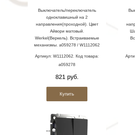
Выключатель/переключатель
Вы
одноклавишный на 2
направления(проходной). Цвет
нап
Айвори матовый.
Ша
Werkel(Веркель). Встраиваемые
Вс
механизмы. a059278 / W1112062
Артикул: W1112062. Код товара:
Арти
a059278
821 руб.
Купить