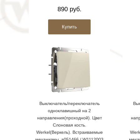
890 руб.
Купить
Выключатель/переключатель
Вы
одноклавишный на 2
направления(проходной). Цвет
нап
Слоновая кость.
Werkel(Веркель). Встраиваемые
Werk
механизмы. a051466 / W1112003
меха