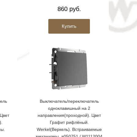
860 руб.
Купить
ель
Выключатель/переключатель
одноклавишный на 2
Цвет
направления(проходной). Цвет
).
Графит рифлёный.
мы.
Werkel(Веркель). Встраиваемые
механизмы. a050751 / W1112004