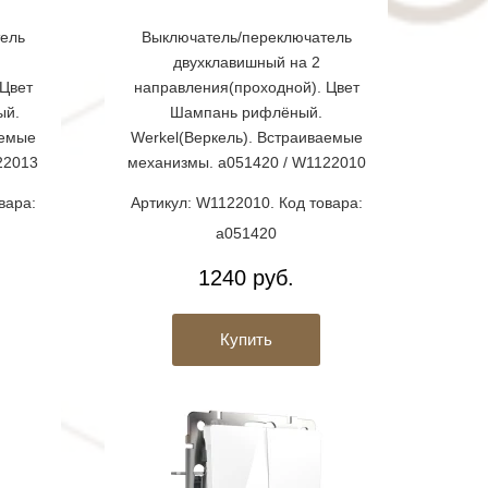
ель
Выключатель/переключатель
двухклавишный на 2
Цвет
направления(проходной). Цвет
ый.
Шампань рифлёный.
аемые
Werkel(Веркель). Встраиваемые
22013
механизмы. a051420 / W1122010
вара:
Артикул: W1122010. Код товара:
a051420
1240 руб.
Купить