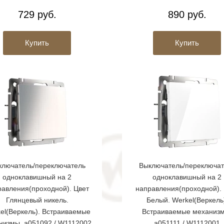
729 руб.
890 руб.
Купить
Купить
ключатель/переключатель
Выключатель/переключат
одноклавишный на 2
одноклавишный на 2
равления(проходной). Цвет
направления(проходной). 
Глянцевый никель.
Белый. Werkel(Веркель
el(Веркель). Встраиваемые
Встраиваемые механиз
низмы. a051092 / W1112002
a051111 / W1112001