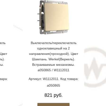
ель
Выключатель/переключатель
одноклавишный на 2
Цвет
направления(проходной). Цвет
ь).
Шампань. Werkel(Веркель).
мы.
Встраиваемые механизмы.
a050865 / W1112011
вара:
Артикул: W1112011. Код товара:
a050865
821 руб.