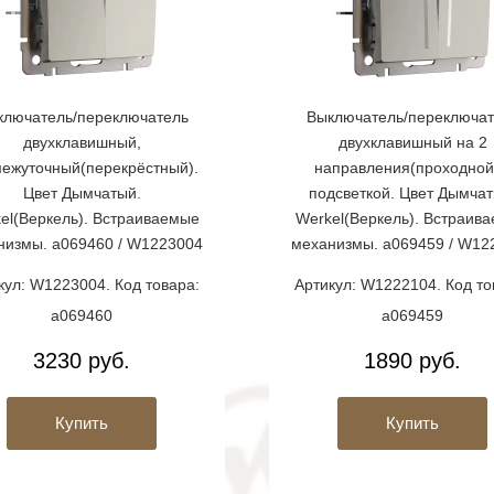
ключатель/переключатель
Выключатель/переключат
двухклавишный,
двухклавишный на 2
ежуточный(перекрёстный).
направления(проходной
Цвет Дымчатый.
подсветкой. Цвет Дымчат
el(Веркель). Встраиваемые
Werkel(Веркель). Встраив
низмы. a069460 / W1223004
механизмы. a069459 / W12
кул: W1223004. Код товара:
Артикул: W1222104. Код то
a069460
a069459
3230 руб.
1890 руб.
Купить
Купить