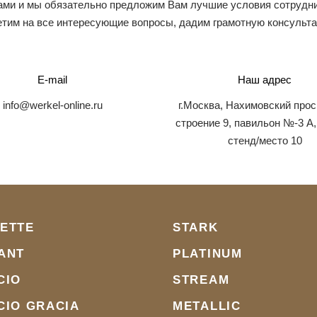
ами и мы обязательно предложим Вам лучшие условия сотрудни
тим на все интересующие вопросы, дадим грамотную консульт
E-mail
Наш адрес
info@werkel-online.ru
г.Москва, Нахимовский прос
строение 9, павильон №-3 А,
стенд/место 10
ETTE
STARK
ANT
PLATINUM
CIO
STREAM
CIO GRACIA
METALLIC