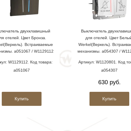
лючатель двухклавишный
Выключатель двухклави
ля отелей. Цвет Бронза.
для отелей. Цвет Белы
el(Веркель). Встраиваемые
Werkel(Веркель). Встраив
низмы. a051067 / W1129112
механизмы. a054307 / W11
кул: W1129112. Код товара:
Артикул: W1120801. Код то
a051067
a054307
630 руб.
Купить
Купить