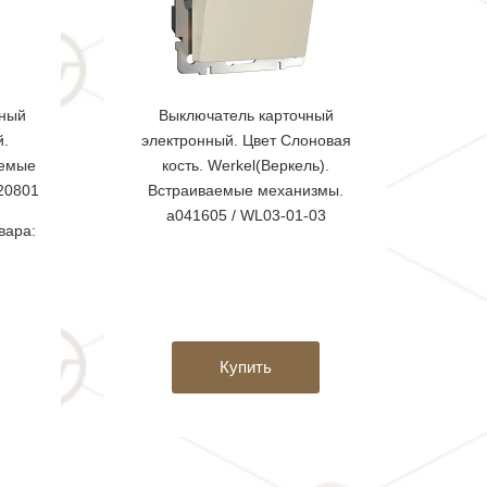
шный
Выключатель карточный
й.
электронный. Цвет Слоновая
аемые
кость. Werkel(Веркель).
20801
Встраиваемые механизмы.
a041605 / WL03-01-03
вара:
Купить