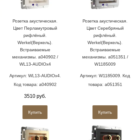
Розетка акустическая.
Розетка акустическая.
Цвет Перламутровый
Цвет Серебряный
рифлёный.
рифлёный.
Werkel(Веркель).
Werkel(Веркель).
Встраиваемые
Встраиваемые
механизмы. a040902 /
механизмы. a051351 /
WL13-AUDIOx4
W1185009
Артикул: WL13-AUDIOx4.
Артикул: W1185009. Код
Код товара: a040902
товара: a051351
3510 руб.
Купить
Купить