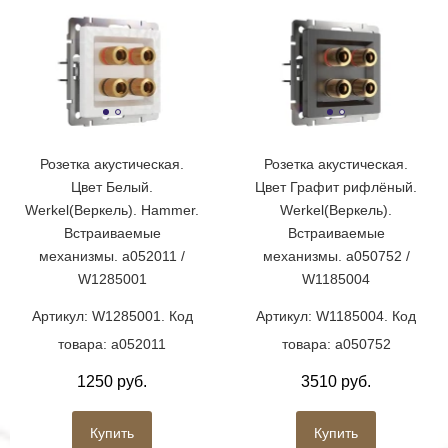
Розетка акустическая.
Розетка акустическая.
Цвет Белый.
Цвет Графит рифлёный.
Werkel(Веркель). Hammer.
Werkel(Веркель).
Встраиваемые
Встраиваемые
механизмы. a052011 /
механизмы. a050752 /
W1285001
W1185004
Артикул: W1285001. Код
Артикул: W1185004. Код
товара: a052011
товара: a050752
1250 руб.
3510 руб.
Купить
Купить