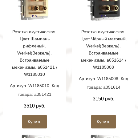
Розетка акустическая.
Розетка акустическая.
Цвет Шампань
Цвет Чёрный матовый.
рифлёный.
Werkel(Веркель).
Werkel(Веркель).
Встраиваемые
Встраиваемые
механизмы. a051614 /
механизмы. a051421 /
W1185008
W1185010
Артикул: W1185008. Код
Артикул: W1185010. Код
товара: a051614
товара: a051421
3150 руб.
3510 руб.
Купить
Купить