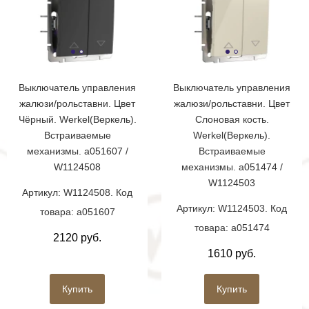
Выключатель управления
Выключатель управления
жалюзи/рольставни. Цвет
жалюзи/рольставни. Цвет
Чёрный. Werkel(Веркель).
Слоновая кость.
Встраиваемые
Werkel(Веркель).
механизмы. a051607 /
Встраиваемые
W1124508
механизмы. a051474 /
W1124503
Артикул: W1124508. Код
Артикул: W1124503. Код
товара: a051607
товара: a051474
2120 руб.
1610 руб.
Купить
Купить