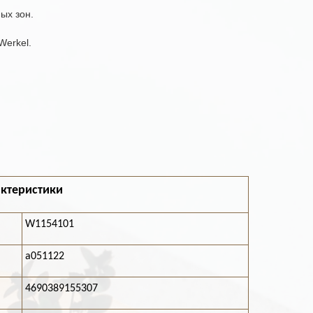
ых зон.
Werkel.
ктеристики
W1154101
a051122
4690389155307