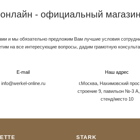
 онлайн - официальный магазин
ами и мы обязательно предложим Вам лучшие условия сотрудни
тим на все интересующие вопросы, дадим грамотную консульт
E-mail
Наш адрес
info@werkel-online.ru
г.Москва, Нахимовский прос
строение 9, павильон №-3 А,
стенд/место 10
ETTE
STARK