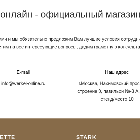
 онлайн - официальный магазин
ами и мы обязательно предложим Вам лучшие условия сотрудни
тим на все интересующие вопросы, дадим грамотную консульт
E-mail
Наш адрес
info@werkel-online.ru
г.Москва, Нахимовский прос
строение 9, павильон №-3 А,
стенд/место 10
ETTE
STARK