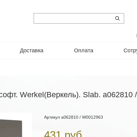
Доставка
Оплата
Сотр
 софт. Werkel(Веркель). Slab. a062810
Артикул
a062810 / W0012963
431 руб.