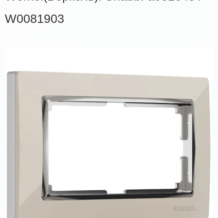
W0081903