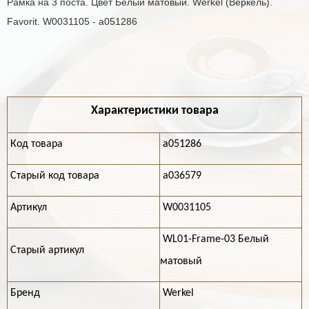
Рамка на 3 поста. Цвет Белый матовый. Werkel (Веркель).
Favorit. W0031105 - a051286
Характеристики товара
Код товара
a051286
Старый код товара
a036579
Артикул
W0031105
WL01-Frame-03 Белый
Старый артикул
матовый
Бренд
Werkel