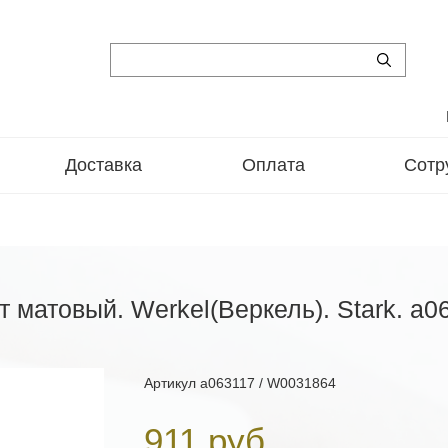
Доставка
Оплата
Сотр
т матовый. Werkel(Веркель). Stark. a
Артикул
a063117 / W0031864
911 руб.