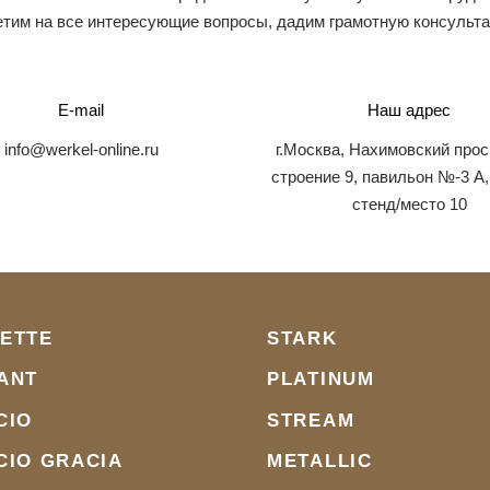
тим на все интересующие вопросы, дадим грамотную консульт
E-mail
Наш адрес
info@werkel-online.ru
г.Москва, Нахимовский прос
строение 9, павильон №-3 А,
стенд/место 10
ETTE
STARK
ANT
PLATINUM
CIO
STREAM
CIO GRACIA
METALLIC