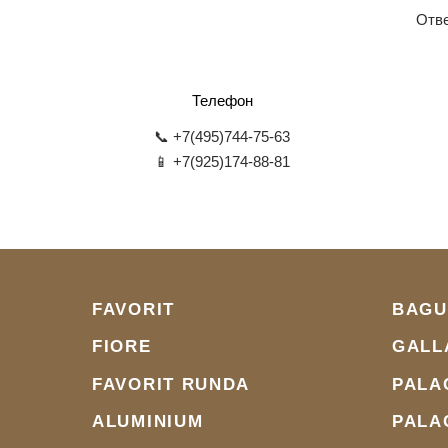
Отве
Телефон
📞 +7(495)744-75-63
📱 +7(925)174-88-81
FAVORIT
BAGU
FIORE
GALL
FAVORIT RUNDA
PALA
ALUMINIUM
PALA