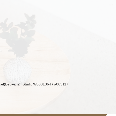
el(Веркель). Stark. W0031864 / a063117