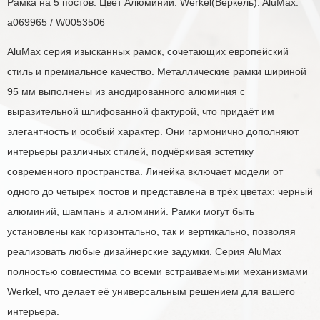
Рамка на 5 постов. Цвет Алюминий. Werkel(Веркель). AluMax.
a069965 / W0053506
AluMax серия изысканных рамок, сочетающих европейский
стиль и премиальное качество. Металлические рамки шириной
95 мм выполнены из анодированного алюминия с
выразительной шлифованной фактурой, что придаёт им
элегантность и особый характер. Они гармонично дополняют
интерьеры различных стилей, подчёркивая эстетику
современного пространства. Линейка включает модели от
одного до четырех постов и представлена в трёх цветах: черный
алюминий, шампань и алюминий. Рамки могут быть
установлены как горизонтально, так и вертикально, позволяя
реализовать любые дизайнерские задумки. Серия AluMax
полностью совместима со всеми встраиваемыми механизмами
Werkel, что делает её универсальным решением для вашего
интерьера.