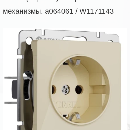
механизмы. a064061 / W1171143