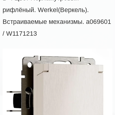
рифлёный. Werkel(Веркель).
Встраиваемые механизмы. a069601
/ W1171213