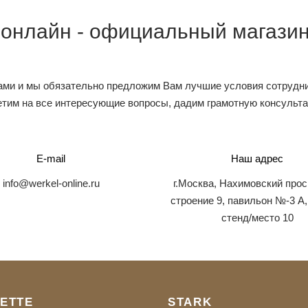
 онлайн - официальный магазин
ами и мы обязательно предложим Вам лучшие условия сотрудни
тим на все интересующие вопросы, дадим грамотную консульт
E-mail
Наш адрес
info@werkel-online.ru
г.Москва, Нахимовский прос
строение 9, павильон №-3 А,
стенд/место 10
ETTE
STARK