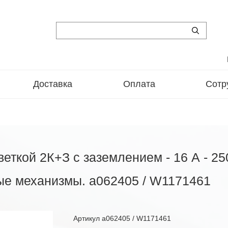
Доставка
Оплата
Сотр
веткой 2К+З с заземлением - 16 А - 2
ые механизмы. a062405 / W1171461
Артикул
a062405 / W1171461