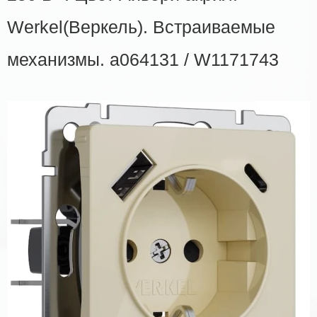
Werkel(Веркель). Встраиваемые
механизмы. a064131 / W1171743