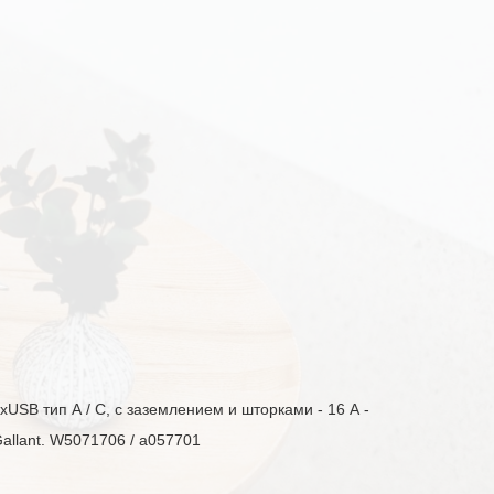
хUSB тип А / C, с заземлением и шторками - 16 А -
allant. W5071706 / a057701