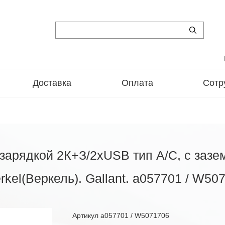
Доставка
Оплата
Сотр
зарядкой 2К+З/2хUSB тип А/C, с зазе
kel(Веркель). Gallant. a057701 / W50
Артикул
a057701 / W5071706