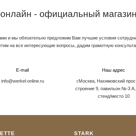
 онлайн - официальный магазин
ами и мы обязательно предложим Вам лучшие условия сотрудни
тим на все интересующие вопросы, дадим грамотную консульт
E-mail
Наш адрес
info@werkel-online.ru
г.Москва, Нахимовский прос
строение 9, павильон №-3 А,
стенд/место 10
ETTE
STARK