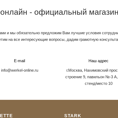
 онлайн - официальный магазин
ами и мы обязательно предложим Вам лучшие условия сотрудни
тим на все интересующие вопросы, дадим грамотную консульт
E-mail
Наш адрес
info@werkel-online.ru
г.Москва, Нахимовский прос
строение 9, павильон №-3 А,
стенд/место 10
ETTE
STARK