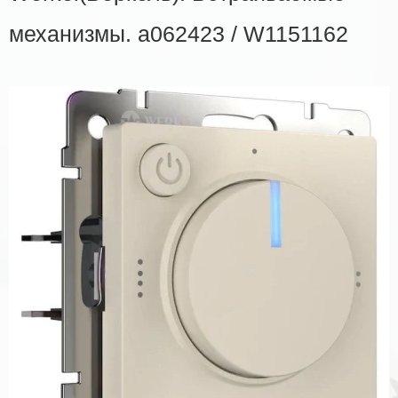
механизмы. a062423 / W1151162