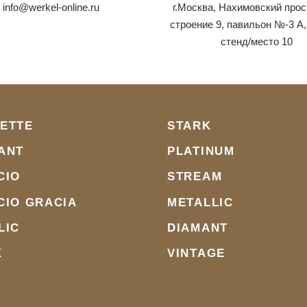
info@werkel-online.ru
г.Москва, Нахимовский прос
строение 9, павильон №-3 А,
стенд/место 10
ETTE
STARK
ANT
PLATINUM
CIO
STREAM
CIO GRACIA
METALLIC
LIC
DIAMANT
K
VINTAGE