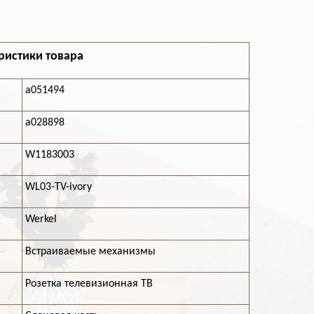
ристики товара
a051494
a028898
W1183003
WL03-TV-ivory
Werkel
Встраиваемые механизмы
Розетка телевизионная ТВ