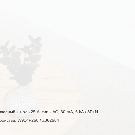
юсный + ноль 25 А, тип - AC, 30 mА, 6 kА / 3P+N.
тройства. W914P256 / a062564