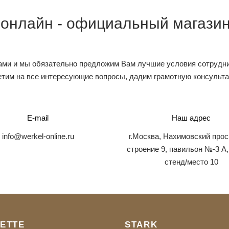
 онлайн - официальный магазин
ами и мы обязательно предложим Вам лучшие условия сотрудни
тим на все интересующие вопросы, дадим грамотную консульт
E-mail
Наш адрес
info@werkel-online.ru
г.Москва, Нахимовский прос
строение 9, павильон №-3 А,
стенд/место 10
ETTE
STARK