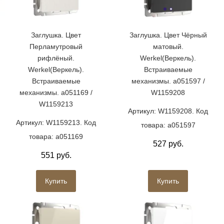
Заглушка. Цвет
Заглушка. Цвет Чёрный
Перламутровый
матовый.
рифлёный.
Werkel(Веркель).
Werkel(Веркель).
Встраиваемые
Встраиваемые
механизмы. a051597 /
механизмы. a051169 /
W1159208
W1159213
Артикул: W1159208. Код
Артикул: W1159213. Код
товара: a051597
товара: a051169
527 руб.
551 руб.
Купить
Купить