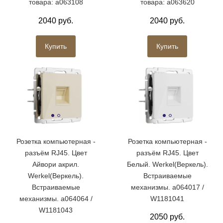
товара: a063108
товара: a063620
2040 руб.
2040 руб.
Купить
Купить
Розетка компьютерная -
Розетка компьютерная -
разъём RJ45. Цвет
разъём RJ45. Цвет
Айвори акрил.
Белый. Werkel(Веркель).
Werkel(Веркель).
Встраиваемые
Встраиваемые
механизмы. a064017 /
механизмы. a064064 /
W1181041
W1181043
2050 руб.