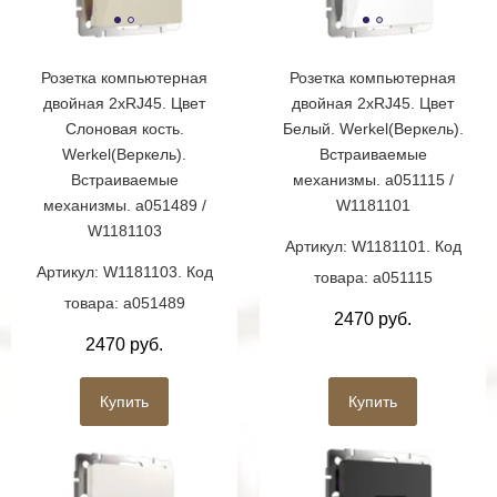
Розетка компьютерная
Розетка компьютерная
двойная 2хRJ45. Цвет
двойная 2хRJ45. Цвет
Слоновая кость.
Белый. Werkel(Веркель).
Werkel(Веркель).
Встраиваемые
Встраиваемые
механизмы. a051115 /
механизмы. a051489 /
W1181101
W1181103
Артикул: W1181101. Код
Артикул: W1181103. Код
товара: a051115
товара: a051489
2470 руб.
2470 руб.
Купить
Купить