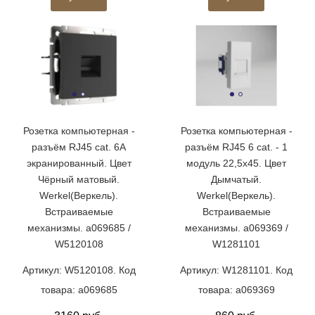
Розетка компьютерная -
Розетка компьютерная -
разъём RJ45 cat. 6A
разъём RJ45 6 cat. - 1
экранированный. Цвет
модуль 22,5х45. Цвет
Чёрный матовый.
Дымчатый.
Werkel(Веркель).
Werkel(Веркель).
Встраиваемые
Встраиваемые
механизмы. a069685 /
механизмы. a069369 /
W5120108
W1281101
Артикул: W5120108. Код
Артикул: W1281101. Код
товара: a069685
товара: a069369