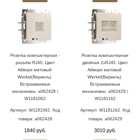
Розетка компьютерная -
Розетка компьютерная
разъём RJ45. Цвет
двойная 2хRJ45. Цвет
Айвори матовый.
Айвори матовый.
Werkel(Веркель).
Werkel(Веркель).
Встраиваемые
Встраиваемые
механизмы. a062428 /
механизмы. a062429 /
W1181062
W1181162
Артикул: W1181062. Код
Артикул: W1181162. Код
товара: a062428
товара: a062429
1840 руб.
3010 руб.