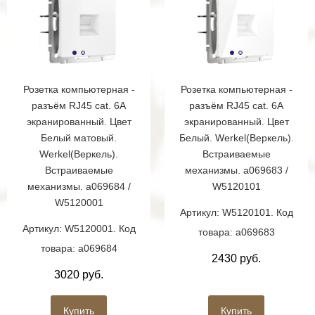
Розетка компьютерная -
Розетка компьютерная -
разъём RJ45 cat. 6A
разъём RJ45 cat. 6A
экранированный. Цвет
экранированный. Цвет
Белый матовый.
Белый. Werkel(Веркель).
Werkel(Веркель).
Встраиваемые
Встраиваемые
механизмы. a069683 /
механизмы. a069684 /
W5120101
W5120001
Артикул: W5120101. Код
Артикул: W5120001. Код
товара: a069683
товара: a069684
2430 руб.
3020 руб.
Купить
Купить