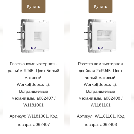
Купить
Купить
Розетка компьютерная -
Розетка компьютерная
разъём RJ45. Цвет Белый
двойная 2хRJ45. Цвет
матовый.
Белый матовый.
Werkel(Веркель).
Werkel(Веркель).
Встраиваемые
Встраиваемые
механизмы. a062407 /
механизмы. a062408 /
W1181061
W1181161
Артикул: W1181061. Код
Артикул: W1181161. Код
товара: a062407
товара: a062408