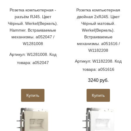
Розетка компьютерная -
Розетка компьютерная
разъём RJ45. Цвет
двойная 2хRJ45. Цвет
Чёрный. Werkel(Веркель).
Чёрный матовый.
Hammer. Встраиваемые
Werkel(Веркель).
механизмы. a052047 /
Встраиваемые
W1281008
механизмы. a051616 /
W1182208
Артикул: W1281008. Код
Артикул: W1182208. Код
товара: a052047
товара: a051616
3240 руб.
Купить
Купить