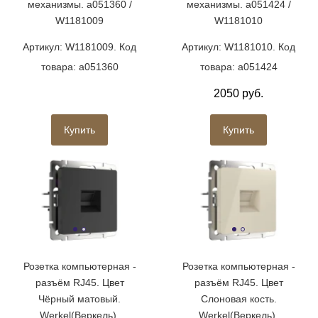
механизмы. a051360 /
механизмы. a051424 /
W1181009
W1181010
Артикул: W1181009. Код
Артикул: W1181010. Код
товара: a051360
товара: a051424
2050 руб.
Купить
Купить
Розетка компьютерная -
Розетка компьютерная -
разъём RJ45. Цвет
разъём RJ45. Цвет
Чёрный матовый.
Слоновая кость.
Werkel(Веркель).
Werkel(Веркель).