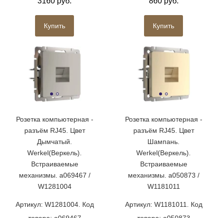
3160 руб.
860 руб.
Купить
Купить
Розетка компьютерная -
Розетка компьютерная -
разъём RJ45. Цвет
разъём RJ45. Цвет
Дымчатый.
Шампань.
Werkel(Веркель).
Werkel(Веркель).
Встраиваемые
Встраиваемые
механизмы. a069467 /
механизмы. a050873 /
W1281004
W1181011
Артикул: W1281004. Код
Артикул: W1181011. Код
товара: a069467
товара: a050873