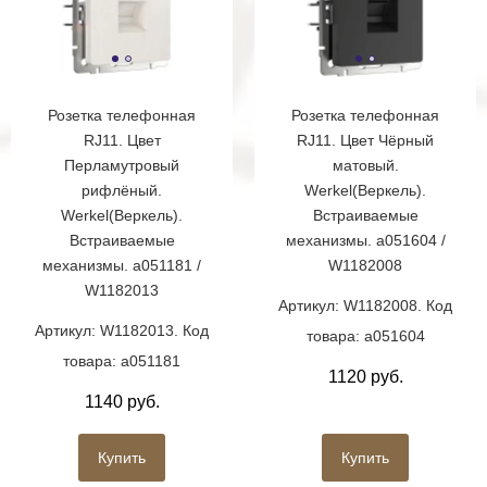
Розетка телефонная
Розетка телефонная
RJ11. Цвет
RJ11. Цвет Чёрный
Перламутровый
матовый.
рифлёный.
Werkel(Веркель).
Werkel(Веркель).
Встраиваемые
Встраиваемые
механизмы. a051604 /
механизмы. a051181 /
W1182008
W1182013
Артикул: W1182008. Код
Артикул: W1182013. Код
товара: a051604
товара: a051181
1120 руб.
1140 руб.
Купить
Купить