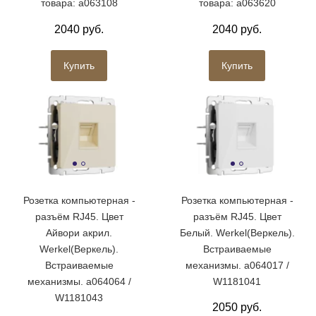
товара: a063108
товара: a063620
2040 руб.
2040 руб.
Купить
Купить
Розетка компьютерная -
Розетка компьютерная -
разъём RJ45. Цвет
разъём RJ45. Цвет
Айвори акрил.
Белый. Werkel(Веркель).
Werkel(Веркель).
Встраиваемые
Встраиваемые
механизмы. a064017 /
механизмы. a064064 /
W1181041
W1181043
2050 руб.