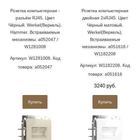
Розетка компьютерная -
Розетка компьютерная
разъём RJ45. Цвет
двойная 2хRJ45. Цвет
Чёрный. Werkel(Веркель).
Чёрный матовый.
Hammer. Встраиваемые
Werkel(Веркель).
механизмы. a052047 /
Встраиваемые
W1281008
механизмы. a051616 /
W1182208
Артикул: W1281008. Код
Артикул: W1182208. Код
товара: a052047
товара: a051616
3240 руб.
Купить
Купить