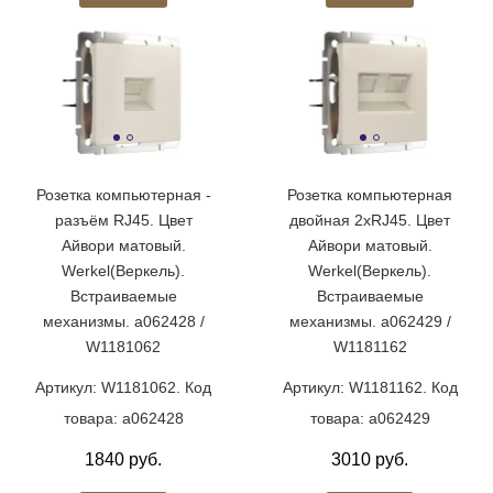
Розетка компьютерная -
Розетка компьютерная
разъём RJ45. Цвет
двойная 2хRJ45. Цвет
Айвори матовый.
Айвори матовый.
Werkel(Веркель).
Werkel(Веркель).
Встраиваемые
Встраиваемые
механизмы. a062428 /
механизмы. a062429 /
W1181062
W1181162
Артикул: W1181062. Код
Артикул: W1181162. Код
товара: a062428
товара: a062429
1840 руб.
3010 руб.