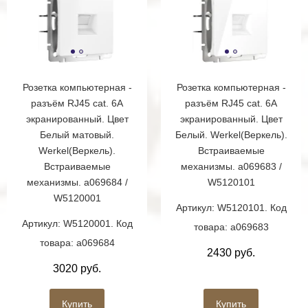
Розетка компьютерная -
Розетка компьютерная -
разъём RJ45 cat. 6A
разъём RJ45 cat. 6A
экранированный. Цвет
экранированный. Цвет
Белый матовый.
Белый. Werkel(Веркель).
Werkel(Веркель).
Встраиваемые
Встраиваемые
механизмы. a069683 /
механизмы. a069684 /
W5120101
W5120001
Артикул: W5120101. Код
Артикул: W5120001. Код
товара: a069683
товара: a069684
2430 руб.
3020 руб.
Купить
Купить