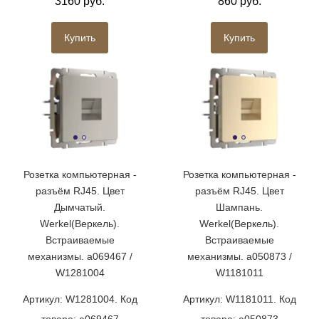
3160 руб.
860 руб.
Купить
Купить
Розетка компьютерная -
Розетка компьютерная -
разъём RJ45. Цвет
разъём RJ45. Цвет
Дымчатый.
Шампань.
Werkel(Веркель).
Werkel(Веркель).
Встраиваемые
Встраиваемые
механизмы. a069467 /
механизмы. a050873 /
W1281004
W1181011
Артикул: W1281004. Код
Артикул: W1181011. Код
товара: a069467
товара: a050873