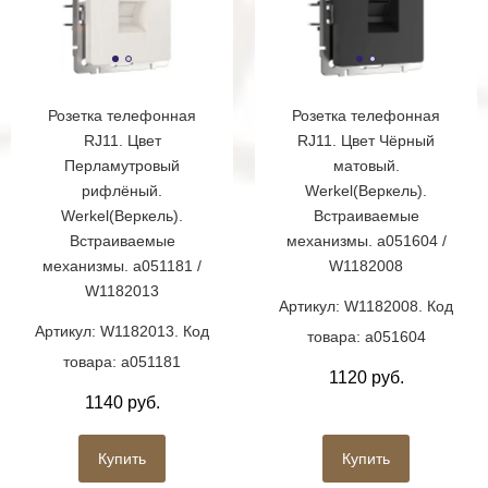
Розетка телефонная
Розетка телефонная
RJ11. Цвет
RJ11. Цвет Чёрный
Перламутровый
матовый.
рифлёный.
Werkel(Веркель).
Werkel(Веркель).
Встраиваемые
Встраиваемые
механизмы. a051604 /
механизмы. a051181 /
W1182008
W1182013
Артикул: W1182008. Код
Артикул: W1182013. Код
товара: a051604
товара: a051181
1120 руб.
1140 руб.
Купить
Купить