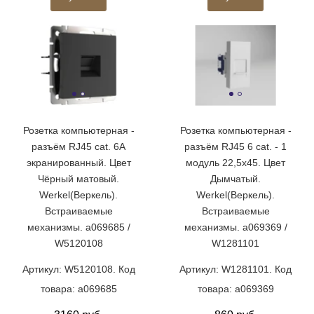
Розетка компьютерная -
Розетка компьютерная -
разъём RJ45 cat. 6A
разъём RJ45 6 cat. - 1
экранированный. Цвет
модуль 22,5х45. Цвет
Чёрный матовый.
Дымчатый.
Werkel(Веркель).
Werkel(Веркель).
Встраиваемые
Встраиваемые
механизмы. a069685 /
механизмы. a069369 /
W5120108
W1281101
Артикул: W5120108. Код
Артикул: W1281101. Код
товара: a069685
товара: a069369