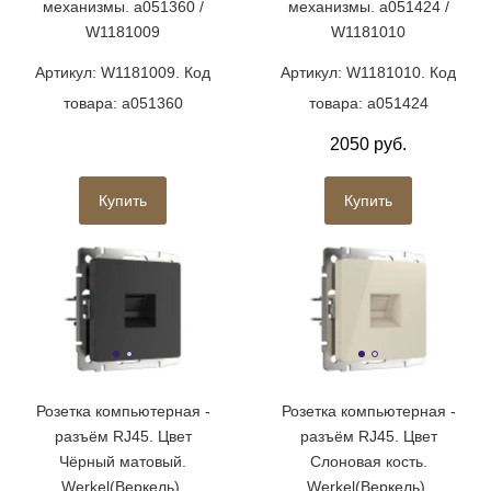
механизмы. a051360 /
механизмы. a051424 /
W1181009
W1181010
Артикул: W1181009. Код
Артикул: W1181010. Код
товара: a051360
товара: a051424
2050 руб.
Купить
Купить
Розетка компьютерная -
Розетка компьютерная -
разъём RJ45. Цвет
разъём RJ45. Цвет
Чёрный матовый.
Слоновая кость.
Werkel(Веркель).
Werkel(Веркель).