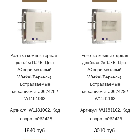
Розетка компьютерная -
Розетка компьютерная
разъём RJ45. Цвет
двойная 2хRJ45. Цвет
Айвори матовый.
Айвори матовый.
Werkel(Веркель).
Werkel(Веркель).
Встраиваемые
Встраиваемые
механизмы. a062428 /
механизмы. a062429 /
W1181062
W1181162
Артикул: W1181062. Код
Артикул: W1181162. Код
товара: a062428
товара: a062429
1840 руб.
3010 руб.