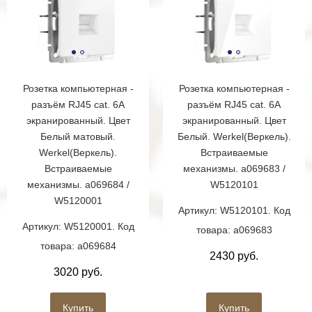
Розетка компьютерная -
Розетка компьютерная -
разъём RJ45 cat. 6A
разъём RJ45 cat. 6A
экранированный. Цвет
экранированный. Цвет
Белый матовый.
Белый. Werkel(Веркель).
Werkel(Веркель).
Встраиваемые
Встраиваемые
механизмы. a069683 /
механизмы. a069684 /
W5120101
W5120001
Артикул: W5120101. Код
Артикул: W5120001. Код
товара: a069683
товара: a069684
2430 руб.
3020 руб.
Купить
Купить