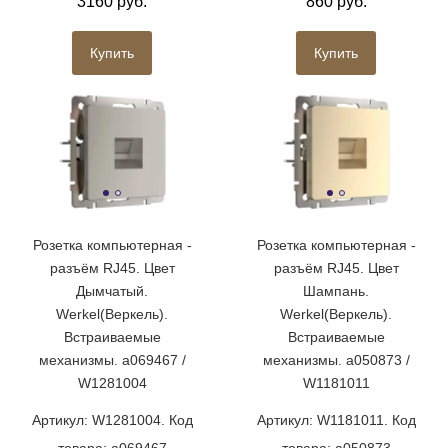
3160 руб.
860 руб.
Купить
Купить
Розетка компьютерная -
Розетка компьютерная -
разъём RJ45. Цвет
разъём RJ45. Цвет
Дымчатый.
Шампань.
Werkel(Веркель).
Werkel(Веркель).
Встраиваемые
Встраиваемые
механизмы. a069467 /
механизмы. a050873 /
W1281004
W1181011
Артикул: W1281004. Код
Артикул: W1181011. Код
товара: a069467
товара: a050873