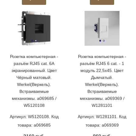
Розетка компьютерная -
Розетка компьютерная -
разъём RJ45 cat. 6A
разъём RJ45 6 cat. - 1
экранированный. Цвет
модуль 22,5х45. Цвет
Чёрный матовый.
Дымчатый.
Werkel(Веркель).
Werkel(Веркель).
Встраиваемые
Встраиваемые
механизмы. a069685 /
механизмы. a069369 /
W5120108
W1281101
Артикул: W5120108. Код
Артикул: W1281101. Код
товара: a069685
товара: a069369