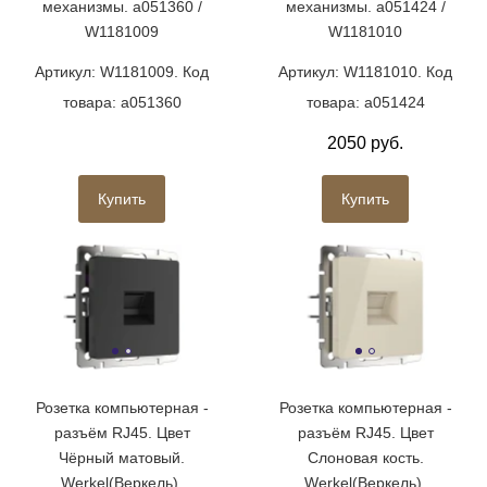
механизмы. a051360 /
механизмы. a051424 /
W1181009
W1181010
Артикул: W1181009. Код
Артикул: W1181010. Код
товара: a051360
товара: a051424
2050 руб.
Купить
Купить
Розетка компьютерная -
Розетка компьютерная -
разъём RJ45. Цвет
разъём RJ45. Цвет
Чёрный матовый.
Слоновая кость.
Werkel(Веркель).
Werkel(Веркель).