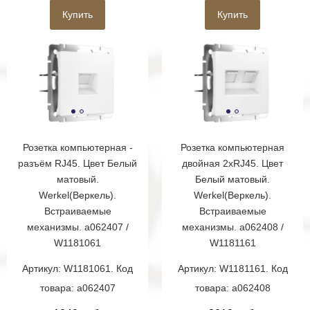
Купить
Купить
Розетка компьютерная -
Розетка компьютерная
разъём RJ45. Цвет Белый
двойная 2хRJ45. Цвет
матовый.
Белый матовый.
Werkel(Веркель).
Werkel(Веркель).
Встраиваемые
Встраиваемые
механизмы. a062407 /
механизмы. a062408 /
W1181061
W1181161
Артикул: W1181061. Код
Артикул: W1181161. Код
товара: a062407
товара: a062408