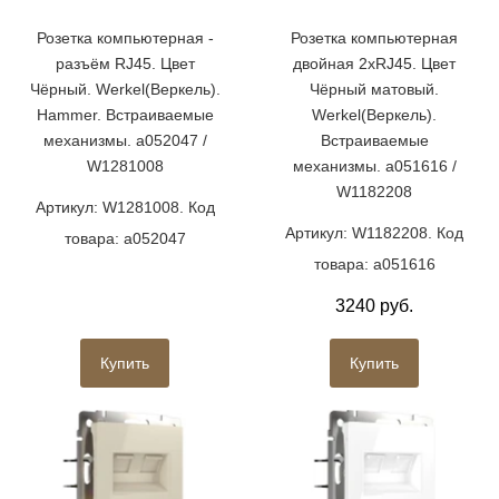
Розетка компьютерная -
Розетка компьютерная
разъём RJ45. Цвет
двойная 2хRJ45. Цвет
Чёрный. Werkel(Веркель).
Чёрный матовый.
Hammer. Встраиваемые
Werkel(Веркель).
механизмы. a052047 /
Встраиваемые
W1281008
механизмы. a051616 /
W1182208
Артикул: W1281008. Код
Артикул: W1182208. Код
товара: a052047
товара: a051616
3240 руб.
Купить
Купить