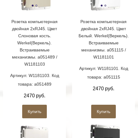
Розетка компьютерная
Розетка компьютерная
двойная 2хRJ45. Цвет
двойная 2хRJ45. Цвет
Слоновая кость.
Белый. Werkel(Веркель).
Werkel(Веркель).
Встраиваемые
Встраиваемые
механизмы. a051115 /
механизмы. a051489 /
W1181101
W1181103
Артикул: W1181101. Код
Артикул: W1181103. Код
товара: a051115
товара: a051489
2470 руб.
2470 руб.
Купить
Купить