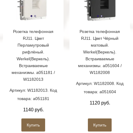
Розетка телефонная
Розетка телефонная
RJ11. Цвет
RJ11. Цвет Чёрный
Перламутровый
матовый.
рифлёный.
Werkel(Веркель).
Werkel(Веркель).
Встраиваемые
Встраиваемые
механизмы. a051604 /
механизмы. a051181 /
W1182008
W1182013
Артикул: W1182008. Код
Артикул: W1182013. Код
товара: a051604
товара: a051181
1120 руб.
1140 руб.
Купить
Купить