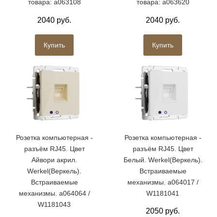
товара: a063108
товара: a063620
2040 руб.
2040 руб.
Купить
Купить
Розетка компьютерная -
Розетка компьютерная -
разъём RJ45. Цвет
разъём RJ45. Цвет
Айвори акрил.
Белый. Werkel(Веркель).
Werkel(Веркель).
Встраиваемые
Встраиваемые
механизмы. a064017 /
механизмы. a064064 /
W1181041
W1181043
2050 руб.