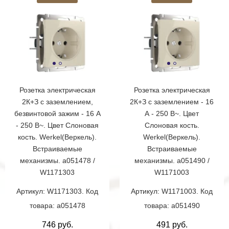
Розетка электрическая
Розетка электрическая
2К+З с заземлением,
2К+З с заземлением - 16
безвинтовой зажим - 16 А
А - 250 В~. Цвет
- 250 В~. Цвет Слоновая
Слоновая кость.
кость. Werkel(Веркель).
Werkel(Веркель).
Встраиваемые
Встраиваемые
механизмы. a051478 /
механизмы. a051490 /
W1171303
W1171003
Артикул: W1171303. Код
Артикул: W1171003. Код
товара: a051478
товара: a051490
746 руб.
491 руб.