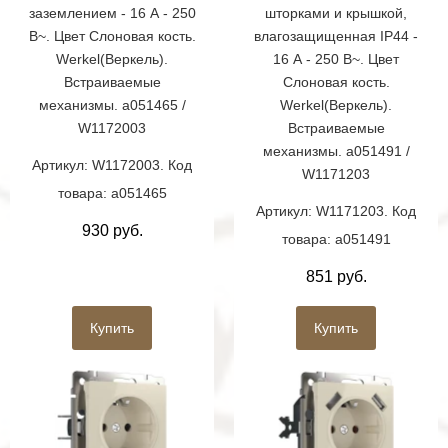
заземлением - 16 А - 250
шторками и крышкой,
В~. Цвет Слоновая кость.
влагозащищенная IP44 -
Werkel(Веркель).
16 А - 250 В~. Цвет
Встраиваемые
Слоновая кость.
механизмы. a051465 /
Werkel(Веркель).
W1172003
Встраиваемые
механизмы. a051491 /
Артикул: W1172003. Код
W1171203
товара: a051465
Артикул: W1171203. Код
930 руб.
товара: a051491
851 руб.
Купить
Купить