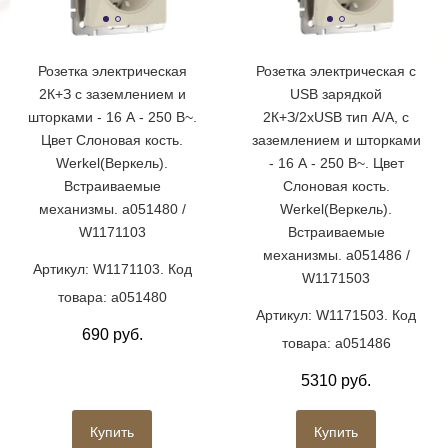
Розетка электрическая
Розетка электрическая с
2К+З с заземлением и
USB зарядкой
шторками - 16 А - 250 В~.
2К+З/2хUSB тип А/А, с
Цвет Слоновая кость.
заземлением и шторками
Werkel(Веркель).
- 16 А - 250 В~. Цвет
Встраиваемые
Слоновая кость.
механизмы. a051480 /
Werkel(Веркель).
W1171103
Встраиваемые
механизмы. a051486 /
Артикул: W1171103. Код
W1171503
товара: a051480
Артикул: W1171503. Код
690 руб.
товара: a051486
5310 руб.
Купить
Купить