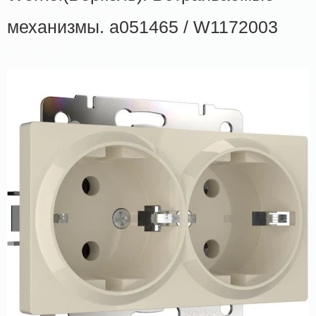
механизмы. a051465 / W1172003