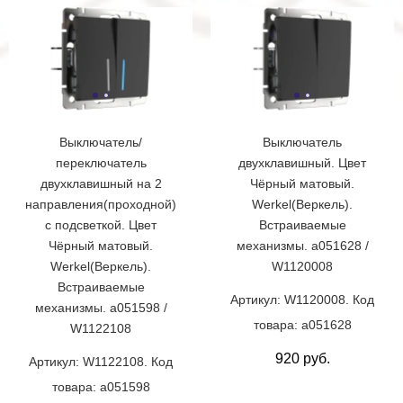
Выключатель/
Выключатель
переключатель
двухклавишный. Цвет
двухклавишный на 2
Чёрный матовый.
направления(проходной)
Werkel(Веркель).
с подсветкой. Цвет
Встраиваемые
Чёрный матовый.
механизмы. a051628 /
Werkel(Веркель).
W1120008
Встраиваемые
Артикул: W1120008. Код
механизмы. a051598 /
товара: a051628
W1122108
920 руб.
Артикул: W1122108. Код
товара: a051598