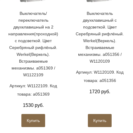
Выключатель/
Выключатель
переключатель
двухклавишный с
двухклавишный на 2
подсветкой. Цвет
направления(проходной)
Серебряный рифлёный.
с подсветкой. Цвет
Werkel(Веркель).
Серебряный рифлёный.
Встраиваемые
Werkel(Веркель).
механизмы. a051356 /
Встраиваемые
W1120109
механизмы. a051369 /
Артикул: W1120109. Код
W1122109
товара: a051356
Артикул: W1122109. Код
1720 руб.
товара: a051369
1530 руб.
Купить
Купить