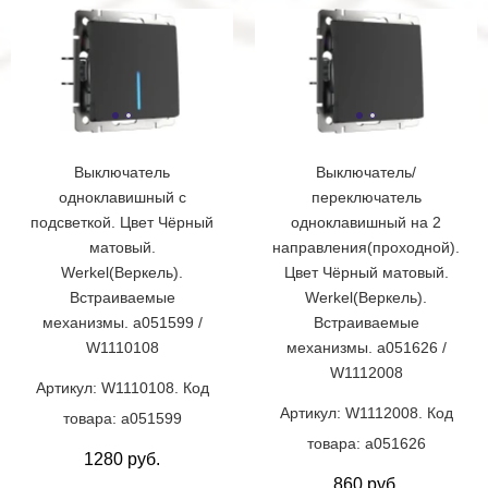
Выключатель
Выключатель/
одноклавишный с
переключатель
подсветкой. Цвет Чёрный
одноклавишный на 2
матовый.
направления(проходной).
Werkel(Веркель).
Цвет Чёрный матовый.
Встраиваемые
Werkel(Веркель).
механизмы. a051599 /
Встраиваемые
W1110108
механизмы. a051626 /
W1112008
Артикул: W1110108. Код
Артикул: W1112008. Код
товара: a051599
товара: a051626
1280 руб.
860 руб.