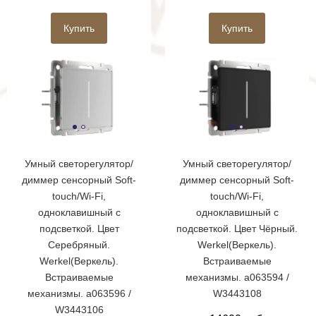
Купить
Купить
Умный светорегулятор/
Умный светорегулятор/
диммер сенсорный Soft-
диммер сенсорный Soft-
touch/Wi-Fi,
touch/Wi-Fi,
одноклавишный с
одноклавишный с
подсветкой. Цвет
подсветкой. Цвет Чёрный.
Серебряный.
Werkel(Веркель).
Werkel(Веркель).
Встраиваемые
Встраиваемые
механизмы. a063594 /
механизмы. a063596 /
W3443108
W3443106