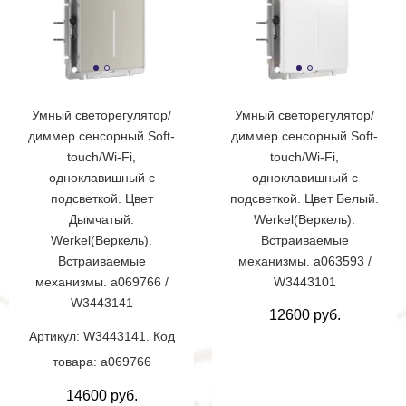
Умный светорегулятор/
Умный светорегулятор/
диммер сенсорный Soft-
диммер сенсорный Soft-
touch/Wi-Fi,
touch/Wi-Fi,
одноклавишный с
одноклавишный с
подсветкой. Цвет
подсветкой. Цвет Белый.
Дымчатый.
Werkel(Веркель).
Werkel(Веркель).
Встраиваемые
Встраиваемые
механизмы. a063593 /
механизмы. a069766 /
W3443101
W3443141
12600 руб.
Артикул: W3443141. Код
товара: a069766
14600 руб.