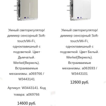
Умный светорегулятор/
Умный светорегулятор/
диммер сенсорный Soft-
диммер сенсорный Soft-
touch/Wi-Fi,
touch/Wi-Fi,
одноклавишный с
одноклавишный с
подсветкой. Цвет
подсветкой. Цвет Белый.
Дымчатый.
Werkel(Веркель).
Werkel(Веркель).
Встраиваемые
Встраиваемые
механизмы. a063593 /
механизмы. a069766 /
W3443101
W3443141
12600 руб.
Артикул: W3443141. Код
товара: a069766
14600 руб.