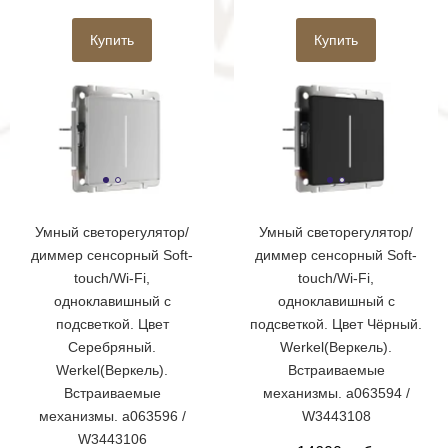
Купить
Купить
Умный светорегулятор/
Умный светорегулятор/
диммер сенсорный Soft-
диммер сенсорный Soft-
touch/Wi-Fi,
touch/Wi-Fi,
одноклавишный с
одноклавишный с
подсветкой. Цвет
подсветкой. Цвет Чёрный.
Серебряный.
Werkel(Веркель).
Werkel(Веркель).
Встраиваемые
Встраиваемые
механизмы. a063594 /
механизмы. a063596 /
W3443108
W3443106