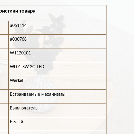
ристики товара
a051114
a030768
W1120101
WL01-SW-2G-LED
Werkel
Встраиваемые механизмы
Выключатель
Белый