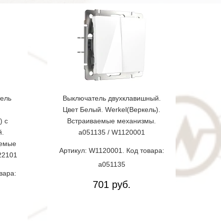
ель
Выключатель двухклавишный.
Цвет Белый. Werkel(Веркель).
) с
Встраиваемые механизмы.
й.
a051135 / W1120001
аемые
Артикул: W1120001. Код товара:
22101
a051135
вара:
701 руб.