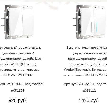
ключатель/переключатель
Выключатель/переключат
двухклавишный на 2
двухклавишный на 2
равления(проходной). Цвет
направления(проходной
елый. Werkel(Веркель).
подсветкой. Цвет Белы
траиваемые механизмы.
Werkel(Веркель). Встраив
a051126 / W1122001
механизмы. a051112 / W11
кул: W1122001. Код товара:
Артикул: W1122101. Код то
a051126
a051112
920 руб.
1420 руб.