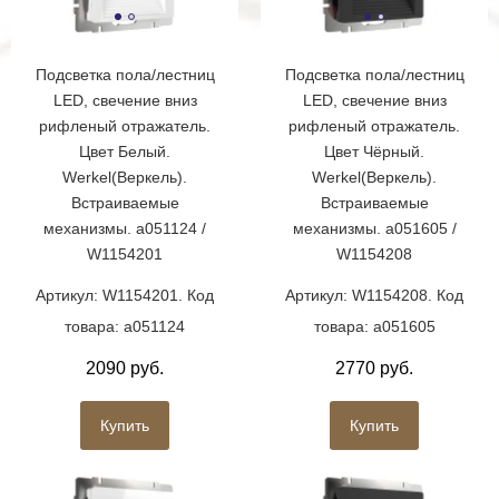
Подсветка пола/лестниц
Подсветка пола/лестниц
LED, свечение вниз
LED, свечение вниз
рифленый отражатель.
рифленый отражатель.
Цвет Белый.
Цвет Чёрный.
Werkel(Веркель).
Werkel(Веркель).
Встраиваемые
Встраиваемые
механизмы. a051124 /
механизмы. a051605 /
W1154201
W1154208
Артикул: W1154201. Код
Артикул: W1154208. Код
товара: a051124
товара: a051605
2090 руб.
2770 руб.
Купить
Купить