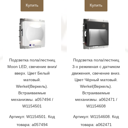
Купить
Купить
Подсветка пола/лестниц
Подсветка пола/лестниц
Moon LED, свечение вниз/
3-х режимная с датчиком
вверх. Цвет Белый
движения, свечение вниз.
матовый.
Цвет Чёрный матовый.
Werkel(Веркель).
Werkel(Веркель).
Встраиваемые
Встраиваемые
механизмы. a057494 /
механизмы. a062471 /
W1154501
W1154608
Артикул: W1154501. Код
Артикул: W1154608. Код
товара: a057494
товара: a062471