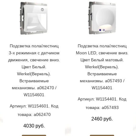
Подсветка пола/лестниц
Подсветка пола/лестниц
3-х режимная с датчиком
Moon LED, свечение вниз.
движения, свечение вниз.
Цвет Белый матовый.
Цвет Белый.
Werkel(Веркель).
Werkel(Веркель).
Встраиваемые
Встраиваемые
механизмы. a057493 /
механизмы. a062470 /
W1154401
W1154601
Артикул: W1154401. Код
Артикул: W1154601. Код
товара: a057493
товара: a062470
2460 руб.
4030 руб.