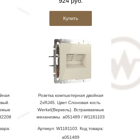
924 руб.
Купить
ойная
Розетка компьютерная двойная
вый.
2хRJ45. Цвет Слоновая кость.
аемые
Werkel(Веркель). Встраиваемые
82208
механизмы. a051489 / W1181103
вара:
Артикул: W1181103. Код товара:
a051489