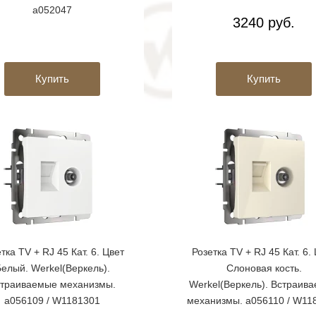
a052047
3240 руб.
Купить
Купить
тка TV + RJ 45 Кат. 6. Цвет
Розетка TV + RJ 45 Кат. 6.
елый. Werkel(Веркель).
Слоновая кость.
траиваемые механизмы.
Werkel(Веркель). Встраив
a056109 / W1181301
механизмы. a056110 / W11