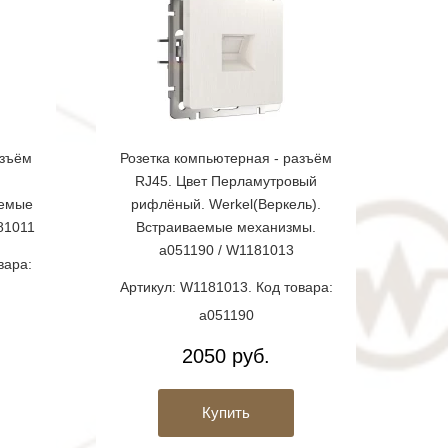
азъём
Розетка компьютерная - разъём
RJ45. Цвет Перламутровый
аемые
рифлёный. Werkel(Веркель).
81011
Встраиваемые механизмы.
a051190 / W1181013
вара:
Артикул: W1181013. Код товара:
a051190
2050 руб.
Купить