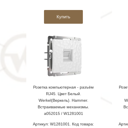
Купить
Розетка компьютерная - разъём
Розе
RJ45. Цвет Белый.
Werkel(Веркель). Hammer.
W
Встраиваемые механизмы.
Вс
a052015 / W1281001
Артикул: W1281001. Код товара:
Арти