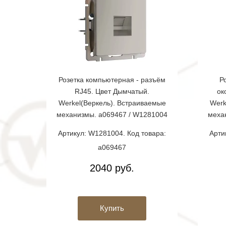
Розетка компьютерная - разъём
Р
RJ45. Цвет Дымчатый.
ок
Werkel(Веркель). Встраиваемые
Werk
механизмы. a069467 / W1281004
меха
Артикул: W1281004. Код товара:
Арти
a069467
2040 руб.
Купить