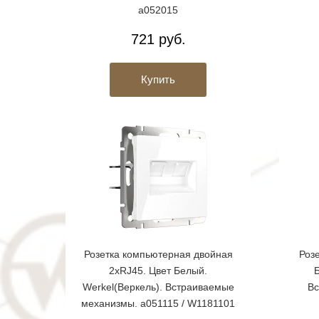
a052015
721 руб.
Купить
Розетка компьютерная двойная
Розе
2хRJ45. Цвет Белый.
Б
Werkel(Веркель). Встраиваемые
Вс
механизмы. a051115 / W1181101