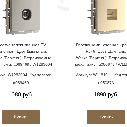
озетка телевизионная TV
Розетка компьютерная - р
онечная. Цвет Дымчатый.
RJ45. Цвет Шампань.
el(Веркель). Встраиваемые
Werkel(Веркель). Встраив
низмы. a069469 / W1283004
механизмы. a050873 / W11
кул: W1283004. Код товара:
Артикул: W1181011. Код то
a069469
a050873
1080 руб.
1890 руб.
Купить
Купить