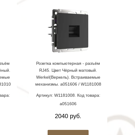
азъём
Розетка компьютерная - разъём
ёный.
RJ45. Цвет Чёрный матовый.
аемые
Werkel(Веркель). Встраиваемые
81010
механизмы. a051606 / W1181008
вара:
Артикул: W1181008. Код товара:
a051606
2040 руб.