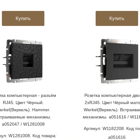
Купить
Купить
тка компьютерная - разъём
Розетка компьютерная дв
RJ45. Цвет Чёрный.
2хRJ45. Цвет Чёрный мато
erkel(Веркель). Hammer.
Werkel(Веркель). Встраив
траиваемые механизмы.
механизмы. a051616 / W11
a052047 / W1281008
Артикул: W1182208. Код то
кул: W1281008. Код товара:
a051616