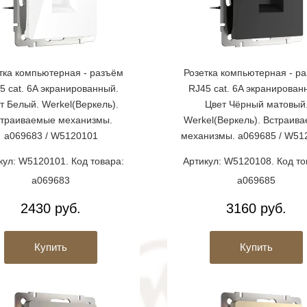
тка компьютерная - разъём
Розетка компьютерная - р
5 cat. 6A экранированный.
RJ45 cat. 6A экранирован
т Белый. Werkel(Веркель).
Цвет Чёрный матовый
траиваемые механизмы.
Werkel(Веркель). Встраив
a069683 / W5120101
механизмы. a069685 / W51
кул: W5120101. Код товара:
Артикул: W5120108. Код то
a069683
a069685
2430 руб.
3160 руб.
Купить
Купить