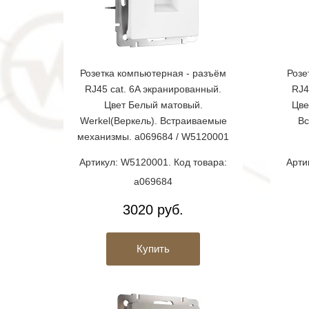
Розетка компьютерная - разъём
Розе
RJ45 cat. 6A экранированный.
RJ4
Цвет Белый матовый.
Цве
Werkel(Веркель). Встраиваемые
Вс
механизмы. a069684 / W5120001
Артикул: W5120001. Код товара:
Арти
a069684
3020 руб.
Купить