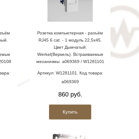
азъём
Розетка компьютерная - разъём
ный.
RJ45 6 cat. - 1 модуль 22,5х45.
.
Цвет Дымчатый.
аемые
Werkel(Веркель). Встраиваемые
20108
механизмы. a069369 / W1281101
вара:
Артикул: W1281101. Код товара:
a069369
860 руб.
Купить