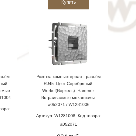
Купить
азъём
Розетка компьютерная - разъём
ный.
RJ45. Цвет Серебряный.
аемые
Werkel(Веркель). Hammer.
81004
Встраиваемые механизмы.
a052071 / W1281006
вара:
Артикул: W1281006. Код товара:
a052071