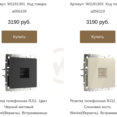
кул: W1181301. Код товара:
Артикул: W1181303. Код то
a056109
a056110
3190 руб.
3190 руб.
Купить
Купить
тка телефонная RJ11. Цвет
Розетка телефонная RJ11.
Чёрный матовый.
Слоновая кость.
el(Веркель). Встраиваемые
Werkel(Веркель). Встраив