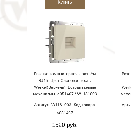
Купить
Розетка компьютерная - разъём
Розе
RJ45. Цвет Слоновая кость.
Werkel(Веркель). Встраиваемые
Werk
механизмы. a051467 / W1181003
меха
Артикул: W1181003. Код товара:
Арти
a051467
1520 руб.