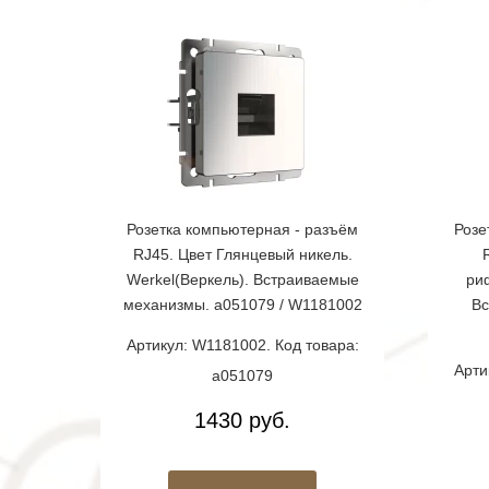
Розетка компьютерная - разъём
Розе
RJ45. Цвет Глянцевый никель.
Werkel(Веркель). Встраиваемые
ри
механизмы. a051079 / W1181002
Вс
Артикул: W1181002. Код товара:
Арти
a051079
1430 руб.