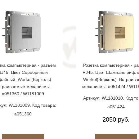
тка компьютерная - разъём
Розетка компьютерная - р
RJ45. Цвет Серебряный
RJ45. Цвет Шампань рифл
флёный. Werkel(Веркель).
Werkel(Веркель). Встраив
траиваемые механизмы.
механизмы. a051424 / W11
a051360 / W1181009
Артикул: W1181010. Код то
кул: W1181009. Код товара:
a051424
a051360
2050 руб.