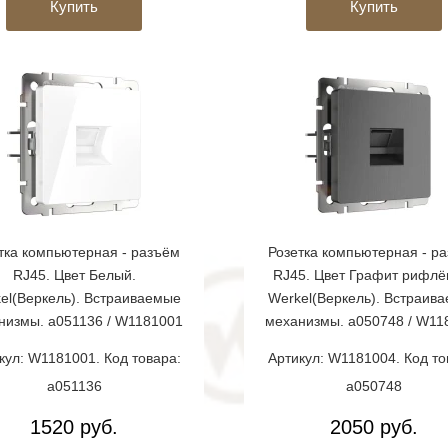
Купить
Купить
тка компьютерная - разъём
Розетка компьютерная - р
RJ45. Цвет Белый.
RJ45. Цвет Графит рифлё
el(Веркель). Встраиваемые
Werkel(Веркель). Встраив
низмы. a051136 / W1181001
механизмы. a050748 / W11
кул: W1181001. Код товара:
Артикул: W1181004. Код то
a051136
a050748
1520 руб.
2050 руб.