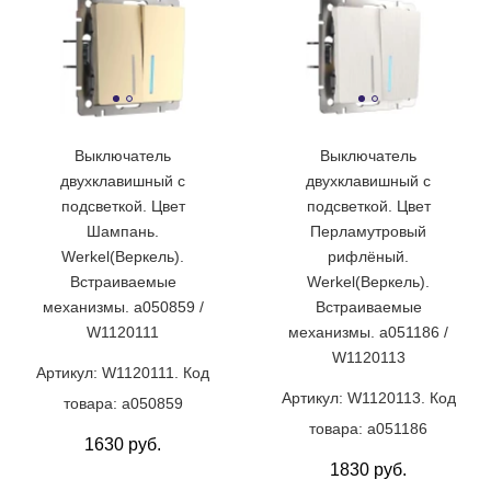
Выключатель
Выключатель
двухклавишный с
двухклавишный с
подсветкой. Цвет
подсветкой. Цвет
Шампань.
Перламутровый
Werkel(Веркель).
рифлёный.
Встраиваемые
Werkel(Веркель).
механизмы. a050859 /
Встраиваемые
W1120111
механизмы. a051186 /
W1120113
Артикул: W1120111. Код
Артикул: W1120113. Код
товара: a050859
товара: a051186
1630 руб.
1830 руб.