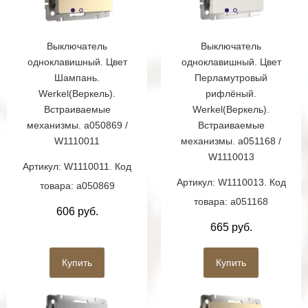
Выключатель
Выключатель
одноклавишный. Цвет
одноклавишный. Цвет
Шампань.
Перламутровый
Werkel(Веркель).
рифлёный.
Встраиваемые
Werkel(Веркель).
механизмы. a050869 /
Встраиваемые
W1110011
механизмы. a051168 /
W1110013
Артикул: W1110011. Код
Артикул: W1110013. Код
товара: a050869
товара: a051168
606 руб.
665 руб.
Купить
Купить