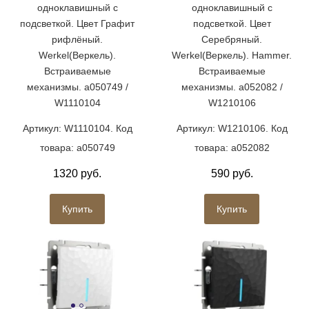
одноклавишный с
одноклавишный с
подсветкой. Цвет Графит
подсветкой. Цвет
рифлёный.
Серебряный.
Werkel(Веркель).
Werkel(Веркель). Hammer.
Встраиваемые
Встраиваемые
механизмы. a050749 /
механизмы. a052082 /
W1110104
W1210106
Артикул: W1110104. Код
Артикул: W1210106. Код
товара: a050749
товара: a052082
1320 руб.
590 руб.
Купить
Купить