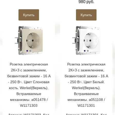
980 руб.
Купить
Купить
Розетка электрическая
Розетка электрическая
2К+З с заземлением,
2К+З с заземлением,
безвинтовой зажим - 16 А
безвинтовой зажим - 16 А
- 250 В~. Цвет Слоновая
- 250 В~. Цвет Белый.
кость. Werkel(Веркель).
Werkel(Веркель).
Встраиваемые
Встраиваемые
механизмы. a051478 /
механизмы. a051108 /
W1171303
W1171301