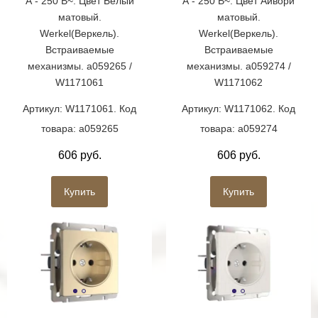
А - 250 В~. Цвет Белый
А - 250 В~. Цвет Айвори
матовый.
матовый.
Werkel(Веркель).
Werkel(Веркель).
Встраиваемые
Встраиваемые
механизмы. a059265 /
механизмы. a059274 /
W1171061
W1171062
Артикул: W1171061. Код
Артикул: W1171062. Код
товара: a059265
товара: a059274
606 руб.
606 руб.
Купить
Купить