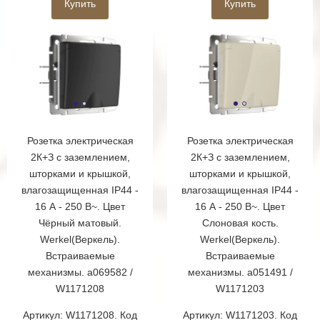
Купить
Купить
Розетка электрическая
Розетка электрическая
2К+З с заземлением,
2К+З с заземлением,
шторками и крышкой,
шторками и крышкой,
влагозащищенная IP44 -
влагозащищенная IP44 -
16 А - 250 В~. Цвет
16 А - 250 В~. Цвет
Чёрный матовый.
Слоновая кость.
Werkel(Веркель).
Werkel(Веркель).
Встраиваемые
Встраиваемые
механизмы. a069582 /
механизмы. a051491 /
W1171208
W1171203
Артикул: W1171208. Код
Артикул: W1171203. Код