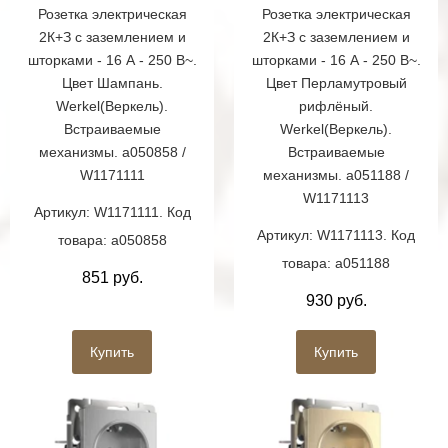
Розетка электрическая
Розетка электрическая
2К+З с заземлением и
2К+З с заземлением и
шторками - 16 А - 250 В~.
шторками - 16 А - 250 В~.
Цвет Шампань.
Цвет Перламутровый
Werkel(Веркель).
рифлёный.
Встраиваемые
Werkel(Веркель).
механизмы. a050858 /
Встраиваемые
W1171111
механизмы. a051188 /
W1171113
Артикул: W1171111. Код
Артикул: W1171113. Код
товара: a050858
товара: a051188
851 руб.
930 руб.
Купить
Купить