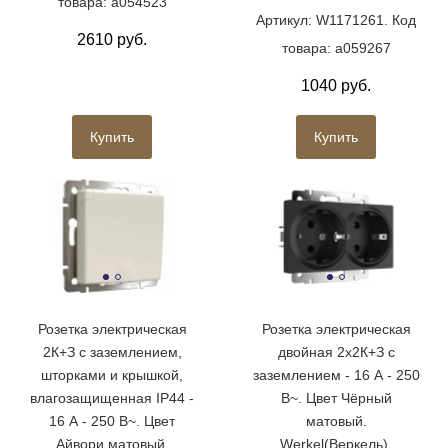
товара: a054523
Артикул: W1171261. Код
2610 руб.
товара: a059267
1040 руб.
Купить
Купить
Розетка электрическая
Розетка электрическая
2К+З с заземлением,
двойная 2х2К+З с
шторками и крышкой,
заземлением - 16 А - 250
влагозащищенная IP44 -
В~. Цвет Чёрный
16 А - 250 В~. Цвет
матовый.
Айвори матовый.
Werkel(Веркель).