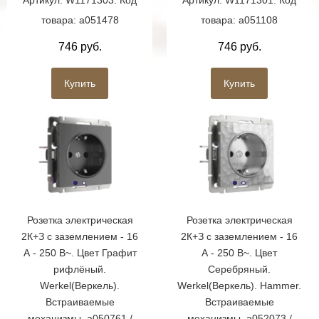
Артикул: W1171303. Код
Артикул: W1171301. Код
товара: a051478
товара: a051108
746 руб.
746 руб.
Купить
Купить
Розетка электрическая
Розетка электрическая
2К+З с заземлением - 16
2К+З с заземлением - 16
А - 250 В~. Цвет Графит
А - 250 В~. Цвет
рифлёный.
Серебряный.
Werkel(Веркель).
Werkel(Веркель). Hammer.
Встраиваемые
Встраиваемые
механизмы. a050761 /
механизмы. a052073 /