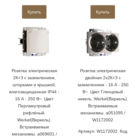
Купить
Купить
Розетка электрическая
Розетка электрическая
2К+З с заземлением,
двойная 2х2К+З с
шторками и крышкой,
заземлением - 16 А - 250
влагозащищенная IP44 -
В~. Цвет Глянцевый
16 А - 250 В~. Цвет
никель. Werkel(Веркель).
Перламутровый
Встраиваемые
рифлёный.
механизмы. a051095 /
Werkel(Веркель).
W1172002
Встраиваемые
Артикул: W1172002. Код
механизмы. a069601 /