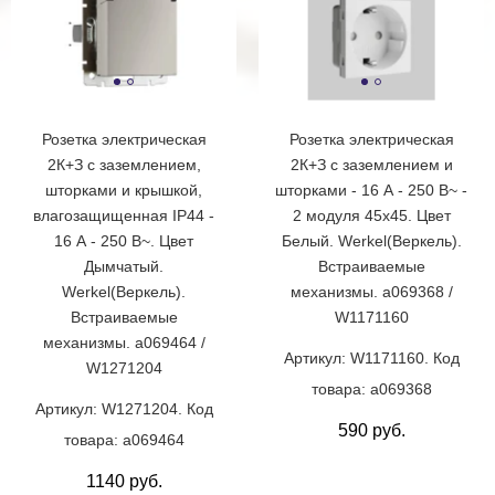
Розетка электрическая
Розетка электрическая
2К+З с заземлением,
2К+З с заземлением и
шторками и крышкой,
шторками - 16 А - 250 В~ -
влагозащищенная IP44 -
2 модуля 45х45. Цвет
16 А - 250 В~. Цвет
Белый. Werkel(Веркель).
Дымчатый.
Встраиваемые
Werkel(Веркель).
механизмы. a069368 /
Встраиваемые
W1171160
механизмы. a069464 /
Артикул: W1171160. Код
W1271204
товара: a069368
Артикул: W1271204. Код
590 руб.
товара: a069464
1140 руб.