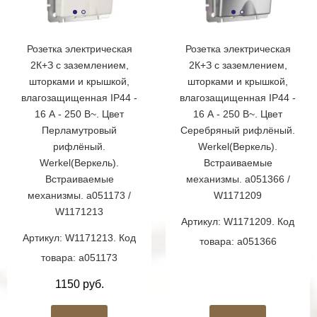
Розетка электрическая
Розетка электрическая
2К+З с заземлением,
2К+З с заземлением,
шторками и крышкой,
шторками и крышкой,
влагозащищенная IP44 -
влагозащищенная IP44 -
16 А - 250 В~. Цвет
16 А - 250 В~. Цвет
Перламутровый
Серебряный рифлёный.
рифлёный.
Werkel(Веркель).
Werkel(Веркель).
Встраиваемые
Встраиваемые
механизмы. a051366 /
механизмы. a051173 /
W1171209
W1171213
Артикул: W1171209. Код
Артикул: W1171213. Код
товара: a051366
товара: a051173
1150 руб.