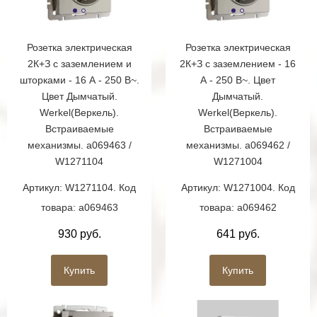
Розетка электрическая
Розетка электрическая
2К+З с заземлением и
2К+З с заземлением - 16
шторками - 16 А - 250 В~.
А - 250 В~. Цвет
Цвет Дымчатый.
Дымчатый.
Werkel(Веркель).
Werkel(Веркель).
Встраиваемые
Встраиваемые
механизмы. a069463 /
механизмы. a069462 /
W1271104
W1271004
Артикул: W1271104. Код
Артикул: W1271004. Код
товара: a069463
товара: a069462
930 руб.
641 руб.
Купить
Купить