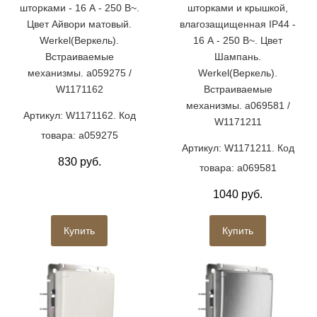
шторками - 16 А - 250 В~.
шторками и крышкой,
Цвет Айвори матовый.
влагозащищенная IP44 -
Werkel(Веркель).
16 А - 250 В~. Цвет
Встраиваемые
Шампань.
механизмы. a059275 /
Werkel(Веркель).
W1171162
Встраиваемые
механизмы. a069581 /
Артикул: W1171162. Код
W1171211
товара: a059275
Артикул: W1171211. Код
830 руб.
товара: a069581
1040 руб.
Купить
Купить