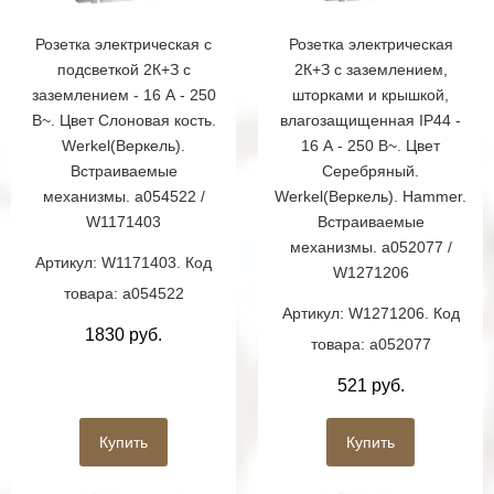
Розетка электрическая с
Розетка электрическая
подсветкой 2К+З с
2К+З с заземлением,
заземлением - 16 А - 250
шторками и крышкой,
В~. Цвет Слоновая кость.
влагозащищенная IP44 -
Werkel(Веркель).
16 А - 250 В~. Цвет
Встраиваемые
Серебряный.
механизмы. a054522 /
Werkel(Веркель). Hammer.
W1171403
Встраиваемые
механизмы. a052077 /
Артикул: W1171403. Код
W1271206
товара: a054522
Артикул: W1271206. Код
1830 руб.
товара: a052077
521 руб.
Купить
Купить