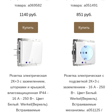
товара: a069582
товара: a051491
1140 руб.
851 руб.
Купить
Купить
Розетка электрическая
Розетка электрическая с
2К+З с заземлением,
подсветкой 2К+З с
шторками и крышкой,
заземлением - 16 А - 250
влагозащищенная IP44 -
В~. Цвет Белый.
16 А - 250 В~. Цвет
Werkel(Веркель).
Белый. Werkel(Веркель).
Встраиваемые
Встраиваемые
механизмы. a051125 /