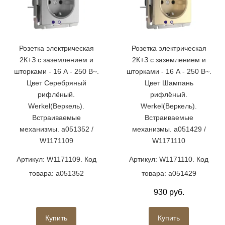
Розетка электрическая
Розетка электрическая
2К+З с заземлением и
2К+З с заземлением и
шторками - 16 А - 250 В~.
шторками - 16 А - 250 В~.
Цвет Серебряный
Цвет Шампань
рифлёный.
рифлёный.
Werkel(Веркель).
Werkel(Веркель).
Встраиваемые
Встраиваемые
механизмы. a051352 /
механизмы. a051429 /
W1171109
W1171110
Артикул: W1171109. Код
Артикул: W1171110. Код
товара: a051352
товара: a051429
930 руб.
Купить
Купить