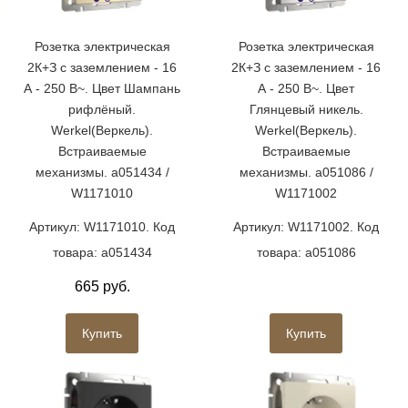
Розетка электрическая
Розетка электрическая
2К+З с заземлением - 16
2К+З с заземлением - 16
А - 250 В~. Цвет Шампань
А - 250 В~. Цвет
рифлёный.
Глянцевый никель.
Werkel(Веркель).
Werkel(Веркель).
Встраиваемые
Встраиваемые
механизмы. a051434 /
механизмы. a051086 /
W1171010
W1171002
Артикул: W1171010. Код
Артикул: W1171002. Код
товара: a051434
товара: a051086
665 руб.
Купить
Купить