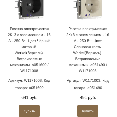
Розетка электрическая
Розетка электрическая
2К+З с заземлением - 16
2К+З с заземлением - 16
А - 250 В~. Цвет Чёрный
А - 250 В~. Цвет
матовый.
Слоновая кость.
Werkel(Веркель).
Werkel(Веркель).
Встраиваемые
Встраиваемые
механизмы. a051600 /
механизмы. a051490 /
W1171008
W1171003
Артикул: W1171008. Код
Артикул: W1171003. Код
товара: a051600
товара: a051490
641 руб.
491 руб.
Купить
Купить