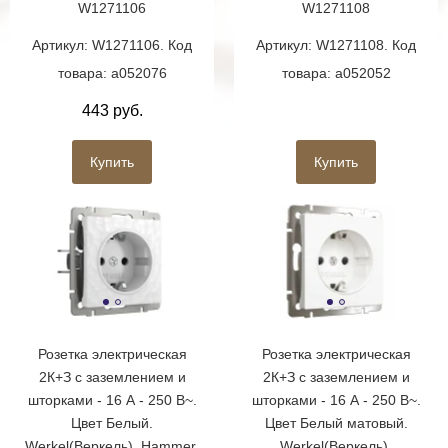
W1271106
W1271108
Артикул: W1271106. Код
Артикул: W1271108. Код
товара: a052076
товара: a052052
443 руб.
Купить
Купить
Розетка электрическая
Розетка электрическая
2К+З с заземлением и
2К+З с заземлением и
шторками - 16 А - 250 В~.
шторками - 16 А - 250 В~.
Цвет Белый.
Цвет Белый матовый.
Werkel(Веркель). Hammer.
Werkel(Веркель).