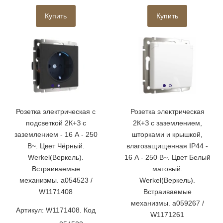
Купить
Купить
Розетка электрическая с
Розетка электрическая
подсветкой 2К+З с
2К+З с заземлением,
заземлением - 16 А - 250
шторками и крышкой,
В~. Цвет Чёрный.
влагозащищенная IP44 -
Werkel(Веркель).
16 А - 250 В~. Цвет Белый
Встраиваемые
матовый.
механизмы. a054523 /
Werkel(Веркель).
W1171408
Встраиваемые
механизмы. a059267 /
Артикул: W1171408. Код
W1171261