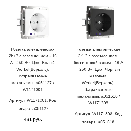
Розетка электрическая
Розетка электрическая
2К+З с заземлением - 16
2К+З с заземлением,
А - 250 В~. Цвет Белый.
безвинтовой зажим - 16 А
Werkel(Веркель).
- 250 В~. Цвет Чёрный
Встраиваемые
матовый.
механизмы. a051127 /
Werkel(Веркель).
W1171001
Встраиваемые
механизмы. a051618 /
Артикул: W1171001. Код
W1171308
товара: a051127
Артикул: W1171308. Код
491 руб.
товара: a051618