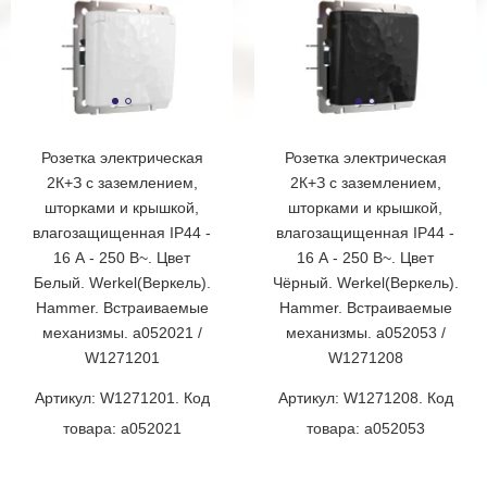
Розетка электрическая
Розетка электрическая
2К+З с заземлением,
2К+З с заземлением,
шторками и крышкой,
шторками и крышкой,
влагозащищенная IP44 -
влагозащищенная IP44 -
16 А - 250 В~. Цвет
16 А - 250 В~. Цвет
Белый. Werkel(Веркель).
Чёрный. Werkel(Веркель).
Hammer. Встраиваемые
Hammer. Встраиваемые
механизмы. a052021 /
механизмы. a052053 /
W1271201
W1271208
Артикул: W1271201. Код
Артикул: W1271208. Код
товара: a052021
товара: a052053