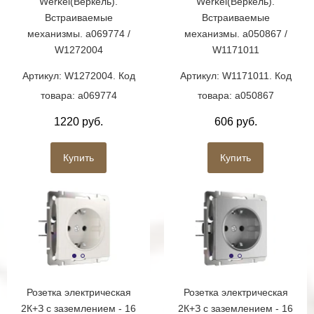
Werkel(Веркель).
Werkel(Веркель).
Встраиваемые
Встраиваемые
механизмы. a069774 /
механизмы. a050867 /
W1272004
W1171011
Артикул: W1272004. Код
Артикул: W1171011. Код
товара: a069774
товара: a050867
1220 руб.
606 руб.
Купить
Купить
Розетка электрическая
Розетка электрическая
2К+З с заземлением - 16
2К+З с заземлением - 16