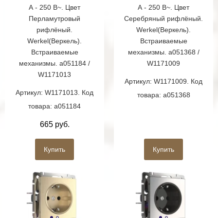
А - 250 В~. Цвет
А - 250 В~. Цвет
Перламутровый
Серебряный рифлёный.
рифлёный.
Werkel(Веркель).
Werkel(Веркель).
Встраиваемые
Встраиваемые
механизмы. a051368 /
механизмы. a051184 /
W1171009
W1171013
Артикул: W1171009. Код
Артикул: W1171013. Код
товара: a051368
товара: a051184
665 руб.
Купить
Купить