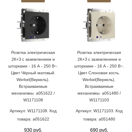
Розетка электрическая
Розетка электрическая
2К+З с заземлением и
2К+З с заземлением и
шторками - 16 А - 250 В~.
шторками - 16 А - 250 В~.
Цвет Чёрный матовый.
Цвет Слоновая кость.
Werkel(Веркель).
Werkel(Веркель).
Встраиваемые
Встраиваемые
механизмы. a051622 /
механизмы. a051480 /
W1171108
W1171103
Артикул: W1171108. Код
Артикул: W1171103. Код
товара: a051622
товара: a051480
930 руб.
690 руб.