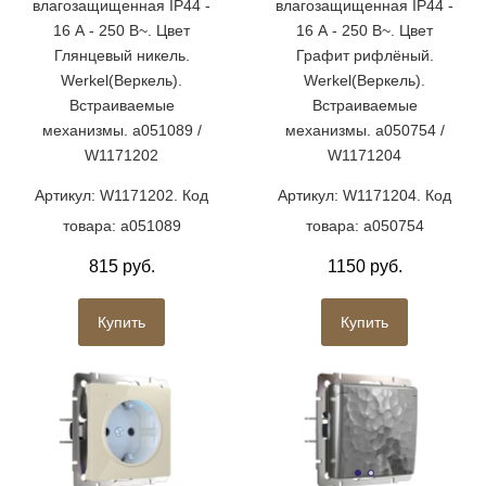
влагозащищенная IP44 -
влагозащищенная IP44 -
16 А - 250 В~. Цвет
16 А - 250 В~. Цвет
Глянцевый никель.
Графит рифлёный.
Werkel(Веркель).
Werkel(Веркель).
Встраиваемые
Встраиваемые
механизмы. a051089 /
механизмы. a050754 /
W1171202
W1171204
Артикул: W1171202. Код
Артикул: W1171204. Код
товара: a051089
товара: a050754
815 руб.
1150 руб.
Купить
Купить