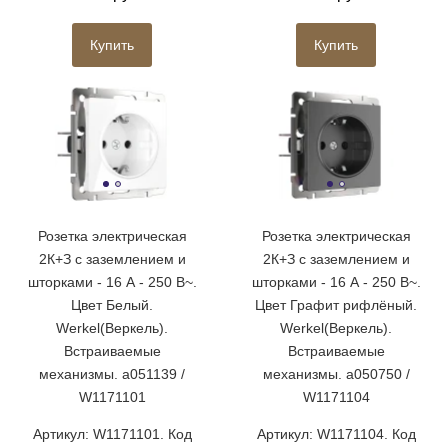
Купить
Купить
Розетка электрическая
Розетка электрическая
2К+З с заземлением и
2К+З с заземлением и
шторками - 16 А - 250 В~.
шторками - 16 А - 250 В~.
Цвет Белый.
Цвет Графит рифлёный.
Werkel(Веркель).
Werkel(Веркель).
Встраиваемые
Встраиваемые
механизмы. a051139 /
механизмы. a050750 /
W1171101
W1171104
Артикул: W1171101. Код
Артикул: W1171104. Код