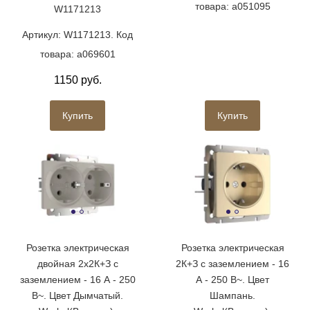
товара: a051095
W1171213
Артикул: W1171213. Код
товара: a069601
1150 руб.
Купить
Купить
Розетка электрическая
Розетка электрическая
двойная 2х2К+З с
2К+З с заземлением - 16
заземлением - 16 А - 250
А - 250 В~. Цвет
В~. Цвет Дымчатый.
Шампань.